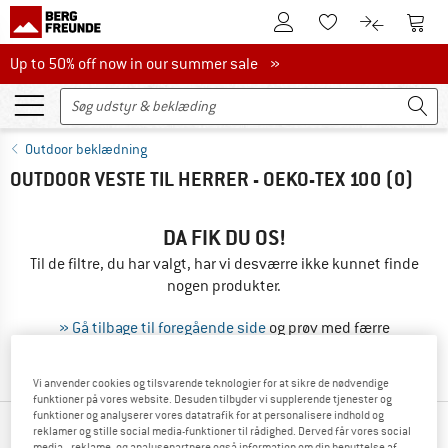
Til kundekontoen
Til 
Til huskesedlen.
Til produk
Up to 50% off now in our summer sale
Up to 50% off now in our summer sale »
Outdoor beklædning
OUTDOOR VESTE TIL HERRER - OEKO-TEX 100
(0)
DA FIK DU OS!
Til de filtre, du har valgt, har vi desværre ikke kunnet finde
nogen produkter.
» Gå tilbage til foregående side
og prøv med færre
filterværdier.
Vi anvender cookies og tilsvarende teknologier for at sikre de nødvendige
funktioner på vores website. Desuden tilbyder vi supplerende tjenester og
funktioner og analyserer vores datatrafik for at personalisere indhold og
reklamer og stille social media-funktioner til rådighed. Derved får vores social
VORES BESTSELLERE TIL DIG
media-, reklame- og analysepartnere også information om din benyttelse af