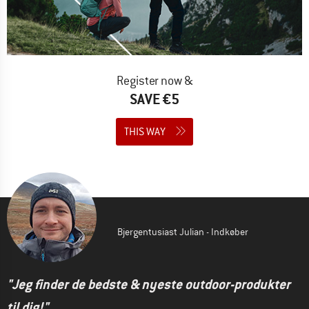
Register now &
SAVE €5
THIS WAY
Bjergentusiast Julian - Indkøber
"Jeg finder de bedste & nyeste outdoor-produkter
til dig!"