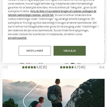
vores website, hvoraf nogle befinder sig i tredjelande uden tilstrækkelige
garantier for at beskytte dine data. Hvis du klikker på "Vælg alle", giver du dit
samtykke til dette.
Hvis du ikke vil acceptere brugen af cookies undtagen de
teknisk nødvendige cookies, så klik her
. Du kan til enhver tid ændre dine
cookie-indstillinger under "Indstillinger" og udvælge enkelte kategorier. Dit
samtykke er frivilligt og ikke nødvendigt til brugen af denne hjemmeside. Det
kan til enhver tid tilbagekaldes eller gives for første gang under "Indstillinger" i
den nederste del på vores hjemmeside. Du kan finde flere oplysninger,
til 41%
til 30%
til
Rabat
Rabat
Raba
herunder risikoen for overførsler til tredjelande, om dette i vores
privatlivspolitik
.
MÆRKE
MÆRKE
MÆ
PEAK
TROLLKIDS
PATAGONIA
TR
Artikel
Artikel
Artikel
nce Puff Vest
Girls Sandefjord Jacket
Women's Retro Pile Vest
Kid's N
uppe
Produktgruppe
Produktgruppe
Produ
 veste
Fleecejakke
Fleecevest
Synte
INDSTILLINGER
VÆLG ALLE
is
dsat pris
Pris
Nedsat pris
Pris
Nedsat pris
29,99 €
39,95 €
fra
23,57 €
119,95 €
fra
83,97 €
54,95 
+
1
4,3
(
8
)
4,8
(
10
)
4,7
(
46
)