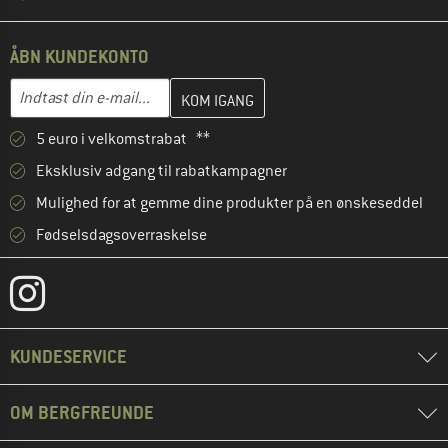
ÅBN KUNDEKONTO
Indtast din e-mailadresse her, og opret i næste trin din kundekon
E-mail-adresse
5 euro i velkomstrabat **
Eksklusiv adgang til rabatkampagner
Mulighed for at gemme dine produkter på en ønskeseddel
Fødselsdagsoverraskelse
KUNDESERVICE
OM BERGFREUNDE