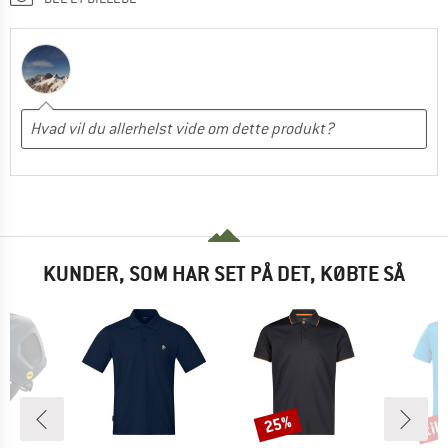
KUNDER, SOM HAR SET PÅ DET, KØBTE SÅ
til
25%
Rabat
Raba