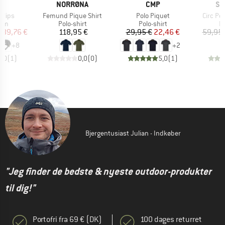
KE
MÆRKE
MÆRKE
MÆ
NORRØNA
CMP
SC
Artikel
Artikel
Artikel
r Mips
Femund Pique Shirt
Polo Piquet
Circ Pol
gruppe
Produktgruppe
Produktgruppe
P
elm
Polo-shirt
Polo-shirt
Po
is
dsat pris
Pris
Pris
Nedsat pris
189,76 €
118,95 €
29,95 €
22,46 €
59,95 
+
8
+
2
5,0
(
1
)
0,0
(
0
)
5,0
(
1
)
Bjergentusiast Julian - Indkøber
"Jeg finder de bedste & nyeste outdoor-produkter
til dig!"
Portofri fra 69 € (DK)
100 dages returret