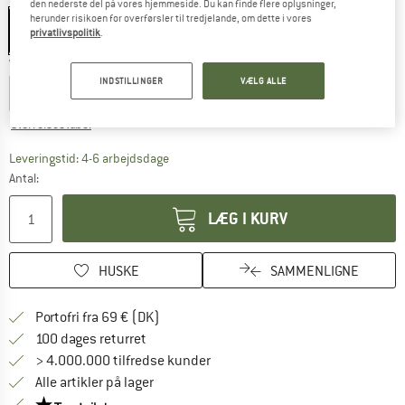
den nederste del på vores hjemmeside. Du kan finde flere oplysninger,
herunder risikoen for overførsler til tredjelande, om dette i vores
privatlivspolitik
.
Vælg en størrelse:
INDSTILLINGER
VÆLG ALLE
S
M
L
XL
Størrelsestabel
Linket åbnes i en infoboks og indeholder he
Leveringstid: 4-6 arbejdsdage
Antal:
LÆG I KURV
HUSKE
SAMMENLIGNE
Find oplysninger om forsendelse her! Åb
Portofri fra 69 € (DK)
Gå til returretten her Åbnes i en infoboks
100 dages returret
> 4.000.000 tilfredse kunder
Alle artikler på lager
Vi er Trustpilot-certificeret - oplysningerne får du