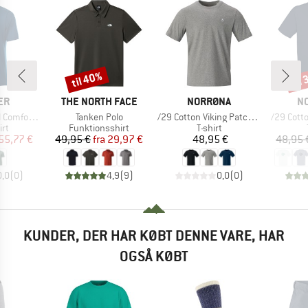
til 40%
til
Rabat
Raba
E
MÆRKE
MÆRKE
M
ER
THE NORTH FACE
NORRØNA
N
Artikel
Artikel
Artikel
mfort Fit
Tanken Polo
/29 Cotton Viking Patch T-Shirt
/29 Cotto
tgruppe
Produktgruppe
Produktgruppe
irt
Funktionsshirt
T-shirt
is
dsat pris
Pris
Nedsat pris
Pris
55,77 €
49,95 €
fra
29,97 €
48,95 €
48,95 
0,0
(
0
)
4,9
(
9
)
0,0
(
0
)
KUNDER, DER HAR KØBT DENNE VARE, HAR
OGSÅ KØBT