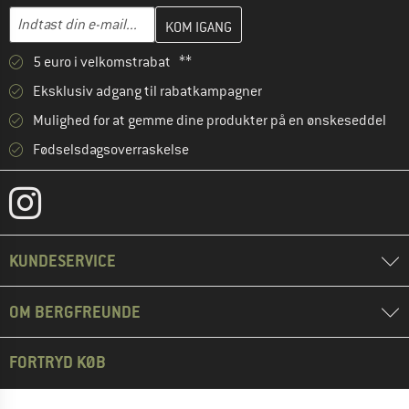
Indtast din e-mailadresse her, og opret i næste trin din kundekon
E-mail-adresse
5 euro i velkomstrabat **
Eksklusiv adgang til rabatkampagner
Mulighed for at gemme dine produkter på en ønskeseddel
Fødselsdagsoverraskelse
KUNDESERVICE
OM BERGFREUNDE
FORTRYD KØB