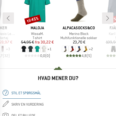
til 45%
Rabat
Raba
17
MÆRKE
MÆRKE
MÆ
AKER
MALOJA
ALPACASOCKS&CO
FJÄ
Artikel
Artikel
Artik
 Leggings
WissaM.
Merino Block
Karl
uppe
Produktgruppe
Produktgruppe
ertøj
T-shirt
Multifunktionelle sokker
is
dsat pris
Pris
Nedsat pris
Pris
69,97 €
54,95 €
fra
30,22 €
23,70 €
109,9
+
3
+
1
+
2
,7
(
32
)
0,0
(
0
)
4,8
(
5
)
HVAD MENER DU?
STIL ET SPØRGSMÅL
SKRIV EN VURDERING
DEL ET BILLEDE