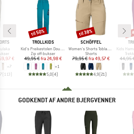
til 50%
til 38%
til
Rabat
Rabat
Raba
MÆRKE
MÆRKE
MÆ
ORTS
TROLLKIDS
SCHÖFFEL
TR
Artikel
Artikel
Artikel
ulaka
Kid's Preikestolen Double Zip-Off Pants
Women's Shorts Toblach2
Kids Hammer
uppe
Produktgruppe
Produktgruppe
Prod
ukser
Zip off-bukser
Shorts
Trek
is
dsat pris
Pris
Nedsat pris
Pris
Nedsat pris
59,97 €
49,95 €
fra
24,98 €
79,95 €
fra
49,57 €
44,95 
+
7
+
1
,7
(
113
)
5,0
(
4
)
4,9
(
21
)
GODKENDT AF ANDRE BJERGVENNER