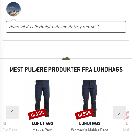
MEST PULÆRE PRODUKTER FRA LUNDHAGS
til 35%
til 55%
til
Rabat
Rabat
Raba
MÆRKE
MÆRKE
MÆ
AGS
LUNDHAGS
LUNDHAGS
LU
Artikel
Artikel
Artik
 Pro Pant
Makke Pant
Women's Makke Pant
Makk