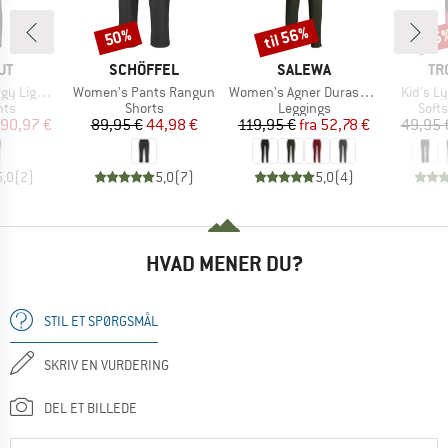
til 56%
50%
35
Rabat
Rabat
Raba
E
MÆRKE
MÆRKE
MÆ
UT
SCHÖFFEL
SALEWA
TR
Artikel
Artikel
Artikel
t Tights
Women's Pants Rangun
Women's Agner Durastretch Tights
Kid's L
gruppe
Produktgruppe
Produktgruppe
Prod
hts
Shorts
Leggings
Soft
is
dsat pris
Pris
Nedsat pris
Pris
Nedsat pris
90,97 €
89,95 €
44,98 €
119,95 €
fra
52,78 €
49,95 
5,0
(
2
)
5,0
(
7
)
5,0
(
4
)
HVAD MENER DU?
STIL ET SPØRGSMÅL
SKRIV EN VURDERING
DEL ET BILLEDE