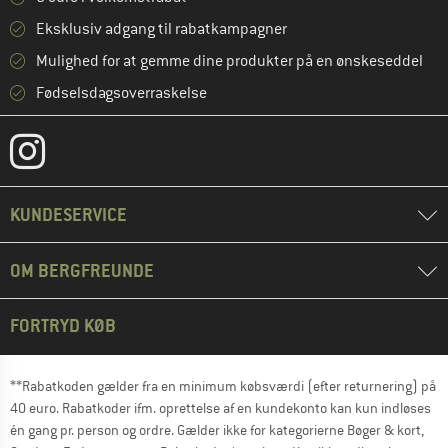
Eksklusiv adgang til rabatkampagner
Mulighed for at gemme dine produkter på en ønskeseddel
Fødselsdagsoverraskelse
KUNDESERVICE
OM BERGFREUNDE
FORTRYD KØB
**Rabatkoden gælder fra en minimum købsværdi (efter returnering) på
40 euro. Rabatkoder ifm. oprettelse af en kundekonto kan kun indløses
én gang pr. person og ordre. Gælder ikke for kategorierne Bøger & kort,