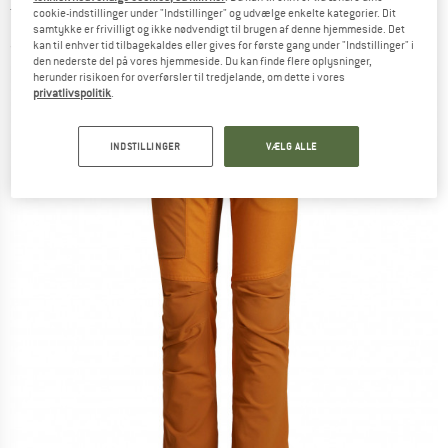
Trekking bukser
cookie-indstillinger under "Indstillinger" og udvælge enkelte kategorier. Dit
samtykke er frivilligt og ikke nødvendigt til brugen af denne hjemmeside. Det
kan til enhver tid tilbagekaldes eller gives for første gang under "Indstillinger" i
(0)
den nederste del på vores hjemmeside. Du kan finde flere oplysninger,
herunder risikoen for overførsler til tredjelande, om dette i vores
privatlivspolitik
.
INDSTILLINGER
VÆLG ALLE