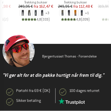
tgruppe
Produktgruppe
Produktgruppe
Pr
ser
Trekking bukser
Trekking bukser
Tu
is
dsat pris
Pris
Nedsat pris
Pris
Nedsat pris
9,98 €
249,95 €
fra
162,47 €
249,95 €
fra
112,48 €
319,95 
+
3
+
1
4,5
(
2
)
4,8
(
333
)
4,8
(
209
)
Bjergentusiast Thomas - Forsendelse
"Vi gør alt for at din pakke hurtigt når frem til dig."
Portofri fra 69 € (DK)
100 dages returret
Sikker betaling