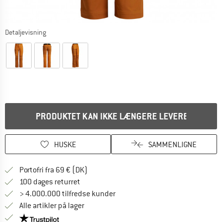
Detaljevisning
PRODUKTET KAN IKKE LÆNGERE LEVERES
HUSKE
SAMMENLIGNE
Find oplysninger om forsendelse her! Åb
Portofri fra 69 € (DK)
Gå til returretten her Åbnes i en infoboks
100 dages returret
> 4.000.000 tilfredse kunder
Alle artikler på lager
Vi er Trustpilot-certificeret - oplysningerne får du