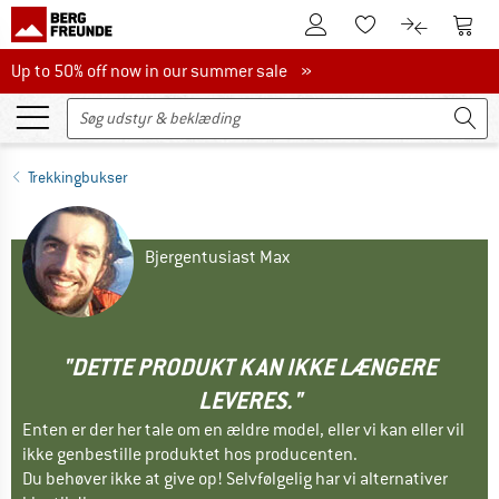
Til kundekontoen
Til 
Til huskesedlen.
Til produk
Up to 50% off now in our summer sale
Up to 50% off now in our summer sale »
Trekkingbukser
Bjergentusiast Max
"DETTE PRODUKT KAN IKKE LÆNGERE
LEVERES."
Enten er der her tale om en ældre model, eller vi kan eller vil
ikke genbestille produktet hos producenten.
Du behøver ikke at give op! Selvfølgelig har vi alternativer