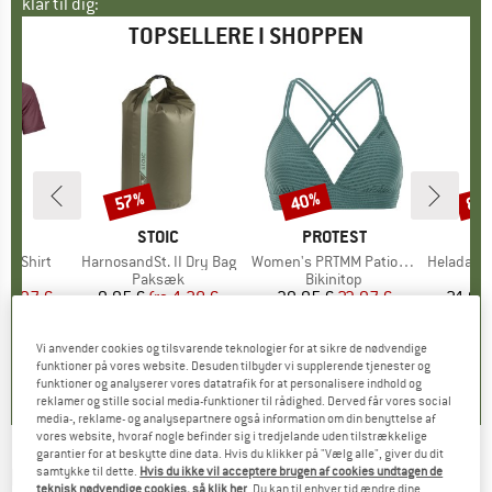
klar til dig:
TOPSELLERE I SHOPPEN
57%
40%
80
Rabat
Rabat
Raba
E
OX
MÆRKE
STOIC
MÆRKE
PROTEST
k T-Shirt
Artikel
HarnosandSt. II Dry Bag
Artikel
Women's PRTMM Patio Triangle
Artikel
HeladagenSt. Insulated
gruppe
hirt
Produktgruppe
Paksæk
Produktgruppe
Bikinitop
Pr
Te
is
dsat pris
62,97 €
9,95 €
fra
Pris
Nedsat pris
4,28 €
39,95 €
Pris
Nedsat pris
23,97 €
24,95
Vi anvender cookies og tilsvarende teknologier for at sikre de nødvendige
4,3
(
3
)
5,0
(
2
)
4,9
(
23
)
funktioner på vores website. Desuden tilbyder vi supplerende tjenester og
funktioner og analyserer vores datatrafik for at personalisere indhold og
reklamer og stille social media-funktioner til rådighed. Derved får vores social
media-, reklame- og analysepartnere også information om din benyttelse af
vores website, hvoraf nogle befinder sig i tredjelande uden tilstrækkelige
garantier for at beskytte dine data. Hvis du klikker på "Vælg alle", giver du dit
LUNDHAGS
-
samtykke til dette.
Hvis du ikke vil acceptere brugen af cookies undtagen de
Kid's Fulu Stretch Hybrid Pant -
teknisk nødvendige cookies, så klik her
. Du kan til enhver tid ændre dine