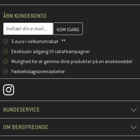
ÅBN KUNDEKONTO
Indtast din e-mailadresse her, og opret i næste trin din kundekon
E-mail-adresse
5 euro i velkomstrabat **
Eksklusiv adgang til rabatkampagner
Mulighed for at gemme dine produkter på en ønskeseddel
Fødselsdagsoverraskelse
KUNDESERVICE
OM BERGFREUNDE