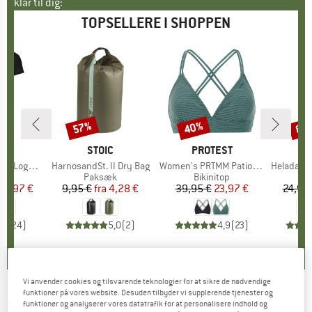
klar til dig:
TOPSELLERE I SHOPPEN
57%
40%
80
Rabat
Rabat
Raba
E
OX
MÆRKE
STOIC
MÆRKE
PROTEST
o T-Shirt
Artikel
HarnosandSt. II Dry Bag
Artikel
Women's PRTMM Patio Triangle
Artikel
HeladagenSt. Insulated
gruppe
hirt
Produktgruppe
Paksæk
Produktgruppe
Bikinitop
Pr
Te
is
dsat pris
62,97 €
9,95 €
fra
Pris
Nedsat pris
4,28 €
39,95 €
Pris
Nedsat pris
23,97 €
24,95
,7
(
24
)
5,0
(
2
)
4,9
(
23
)
Vi anvender cookies og tilsvarende teknologier for at sikre de nødvendige
funktioner på vores website. Desuden tilbyder vi supplerende tjenester og
LÖFFLER
-
Women's Bike Jersey Half Zip
funktioner og analyserer vores datatrafik for at personalisere indhold og