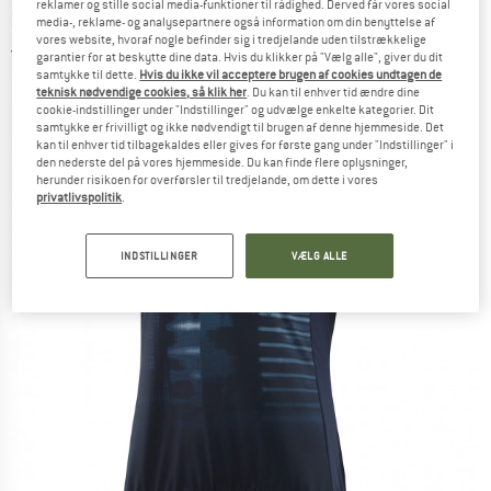
reklamer og stille social media-funktioner til rådighed. Derved får vores social
Spela Mid - Cykeljersey
media-, reklame- og analysepartnere også information om din benyttelse af
vores website, hvoraf nogle befinder sig i tredjelande uden tilstrækkelige
3,0
(1)
garantier for at beskytte dine data. Hvis du klikker på "Vælg alle", giver du dit
samtykke til dette.
Hvis du ikke vil acceptere brugen af cookies undtagen de
teknisk nødvendige cookies, så klik her
. Du kan til enhver tid ændre dine
cookie-indstillinger under "Indstillinger" og udvælge enkelte kategorier. Dit
samtykke er frivilligt og ikke nødvendigt til brugen af denne hjemmeside. Det
kan til enhver tid tilbagekaldes eller gives for første gang under "Indstillinger" i
den nederste del på vores hjemmeside. Du kan finde flere oplysninger,
herunder risikoen for overførsler til tredjelande, om dette i vores
privatlivspolitik
.
INDSTILLINGER
VÆLG ALLE