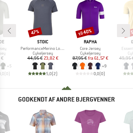
til 40%
til
47%
Rabat
Rabat
Raba
E
MÆRKE
MÆRKE
DE
STOIC
RAPHA
Artikel
Artikel
Artikel
rsey
PerformanceMerino LofsdalenSt. MTB S/S
Core Jersey
Essent
gruppe
Produktgruppe
Produktgruppe
Pr
sey
Cykeljersey
Cykeljersey
Cy
is
Pris
Nedsat pris
Pris
Nedsat pris
 €
44,95 €
23,82 €
87,95 €
fra
61,57 €
49,95 
+
5
+
9
0,0
(
0
)
5,0
(
2
)
0,0
(
0
)
GODKENDT AF ANDRE BJERGVENNER