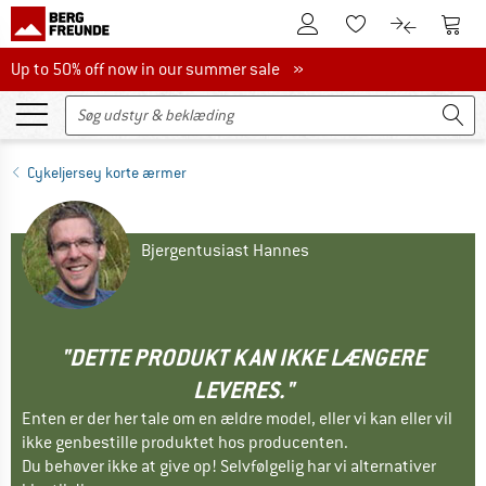
Til kundekontoen
Til 
Til huskesedlen.
Til produk
Up to 50% off now in our summer sale
Up to 50% off now in our summer sale »
Cykeljersey korte ærmer
Bjergentusiast Hannes
"DETTE PRODUKT KAN IKKE LÆNGERE
LEVERES."
Enten er der her tale om en ældre model, eller vi kan eller vil
ikke genbestille produktet hos producenten.
Du behøver ikke at give op! Selvfølgelig har vi alternativer