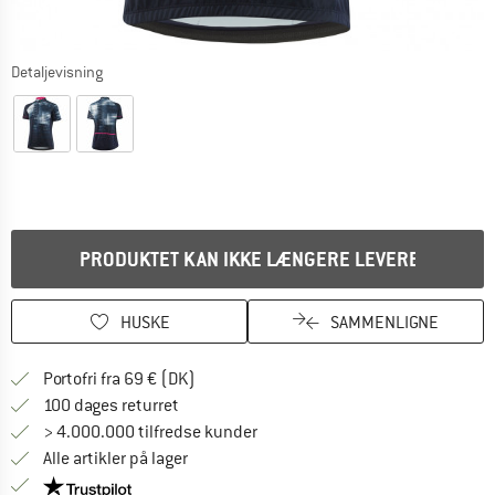
Detaljevisning
PRODUKTET KAN IKKE LÆNGERE LEVERES
HUSKE
SAMMENLIGNE
Find oplysninger om forsendelse her! Åb
Portofri fra 69 € (DK)
Gå til returretten her Åbnes i en infoboks
100 dages returret
> 4.000.000 tilfredse kunder
Alle artikler på lager
Vi er Trustpilot-certificeret - oplysningerne får du