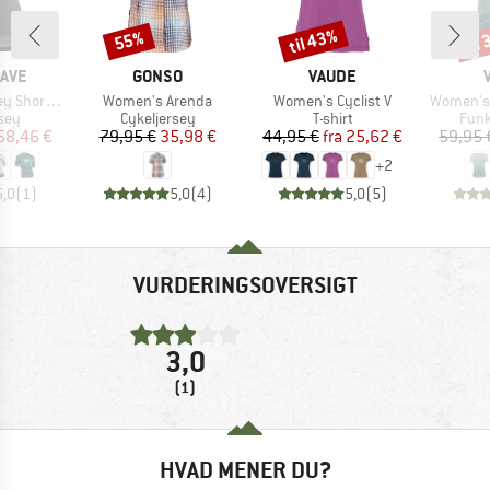
til 43%
til
55%
Rabat
Rabat
Raba
MÆRKE
MÆRKE
AVE
GONSO
VAUDE
Artikel
Artikel
Artikel
ort Sleeve
Women's Arenda
Women's Cyclist V
Women's 
gruppe
Produktgruppe
Produktgruppe
Prod
sey
Cykeljersey
T-shirt
Funk
is
dsat pris
Pris
Nedsat pris
Pris
Nedsat pris
58,46 €
79,95 €
35,98 €
44,95 €
fra
25,62 €
59,95 
+
2
5,0
(
1
)
5,0
(
4
)
5,0
(
5
)
VURDERINGSOVERSIGT
3,0
(1)
HVAD MENER DU?