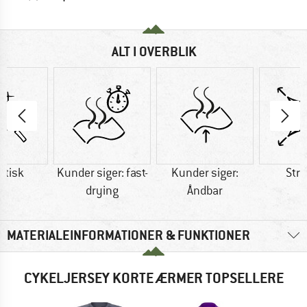
ALT I OVERBLIK
etisk
Kunder siger: fast-
Kunder siger:
Str
drying
Åndbar
MATERIALEINFORMATIONER & FUNKTIONER
CYKELJERSEY KORTE ÆRMER TOPSELLERE