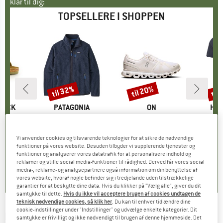
klar til dig:
TOPSELLERE I SHOPPEN
til 32%
til 20%
til
Rabat
Rabat
Raba
TOCK
MÆRKE
PATAGONIA
MÆRKE
ON
MÆ
HEB
 BF
Artikel
Retro Pile Jacket
Artikel
Women's Cloud 6
Artikel
MerinoMix150 Pi
tgruppe
er
Produktgruppe
Fleecejakke
Produktgruppe
Sneaker
Pr
Mer
is
dsat pris
71,96 €
149,95 €
fra
Pris
Nedsat pris
101,97 €
159,95 €
fra
Pris
Nedsat pris
127,96 €
59,95 
Vi anvender cookies og tilsvarende teknologier for at sikre de nødvendige
funktioner på vores website. Desuden tilbyder vi supplerende tjenester og
+
6
+
1
+
9
funktioner og analyserer vores datatrafik for at personalisere indhold og
,8
(
20
)
4,6
(
71
)
4,7
(
48
)
reklamer og stille social media-funktioner til rådighed. Derved får vores social
media-, reklame- og analysepartnere også information om din benyttelse af
vores website, hvoraf nogle befinder sig i tredjelande uden tilstrækkelige
garantier for at beskytte dine data. Hvis du klikker på "Vælg alle", giver du dit
samtykke til dette.
Hvis du ikke vil acceptere brugen af cookies undtagen de
teknisk nødvendige cookies, så klik her
. Du kan til enhver tid ændre dine
cookie-indstillinger under "Indstillinger" og udvælge enkelte kategorier. Dit
LE CHAMEAU
-
Waxed Cotton/Leather Dog
samtykke er frivilligt og ikke nødvendigt til brugen af denne hjemmeside. Det