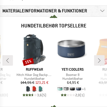
MATERIALEINFORMATIONER & FUNKTIONER
HUNDETILBEHØR TOPSELLERE
15%
15
Rabat
Raba
E
MÆRKE
MÆRKE
MÆ
ER
RUFFWEAR
YETI COOLERS
RU
Artikel
Artikel
Ar
Dog Toy
Hitch Hiker Dog Backpack Carrier
Boomer 8
B
ruppe
Produktgruppe
Produktgruppe
Prod
behør
Hundetilbehør
Hundetilbehør
Hund
is
Pris
Nedsat pris
Pris
 €
144,95 €
123,21 €
64,95 €
43,9
+
1
0,0
(
0
)
3,6
(
5
)
2,0
(
1
)