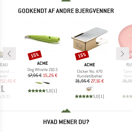
GODKENDT AF ANDRE BJERGVENNER
15%
15%
15
Rabat
Rabat
Raba
MÆRKE
ACME
MÆRKE
MÆ
MEAU
ACME
RU
Artikel
Dog Whistle 210.5
Artikel
Artik
prenfutter
Clicker No. 470
Camp
Pris
Nedsat pris
17,95 €
15,26 €
ruppe
Produktgruppe
Prod
vler
Hundetilbehør
Hund
is
dsat pris
Pris
Nedsat pris
212,46 €
31,95 €
27,16 €
31,9
5,0
(
1
)
5,0
(
3
)
5,0
(
1
)
HVAD MENER DU?