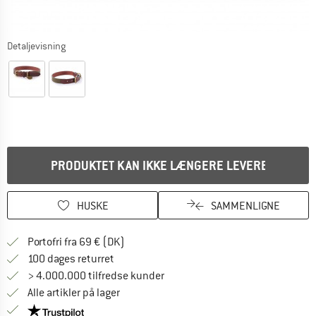
Detaljevisning
PRODUKTET KAN IKKE LÆNGERE LEVERES
HUSKE
SAMMENLIGNE
Find oplysninger om forsendelse her! Åb
Portofri fra 69 € (DK)
Gå til returretten her Åbnes i en infoboks
100 dages returret
> 4.000.000 tilfredse kunder
Alle artikler på lager
Vi er Trustpilot-certificeret - oplysningerne får du