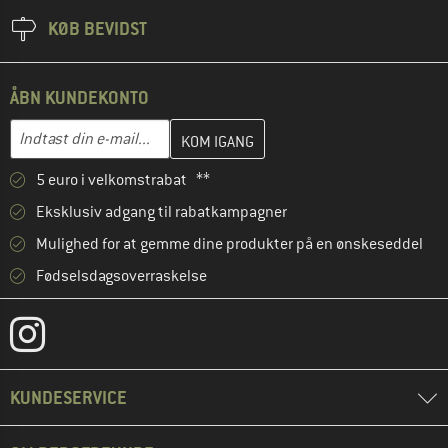
KØB BEVIDST
ÅBN KUNDEKONTO
Indtast din e-mailadresse her, og opret i næste trin din kundekon
E-mail-adresse
5 euro i velkomstrabat **
Eksklusiv adgang til rabatkampagner
Mulighed for at gemme dine produkter på en ønskeseddel
Fødselsdagsoverraskelse
KUNDESERVICE