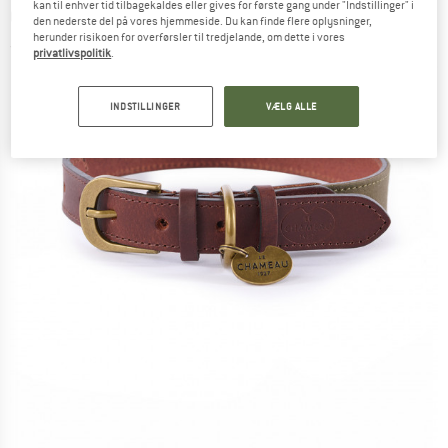
kan til enhver tid tilbagekaldes eller gives for første gang under "Indstillinger" i
Collar - Hundetilbehør
den nederste del på vores hjemmeside. Du kan finde flere oplysninger,
herunder risikoen for overførsler til tredjelande, om dette i vores
(0)
privatlivspolitik
.
INDSTILLINGER
VÆLG ALLE