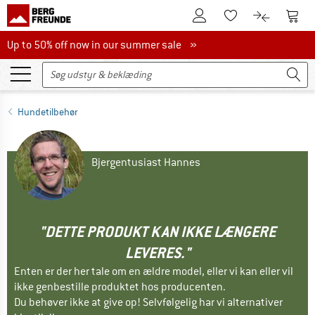
Til kundekontoen
Til 
Til huskesedlen.
Til produk
Up to 50% off now in our summer sale
Up to 50% off now in our summer sale »
Hundetilbehør
Bjergentusiast Hannes
"DETTE PRODUKT KAN IKKE LÆNGERE
LEVERES."
Enten er der her tale om en ældre model, eller vi kan eller vil
ikke genbestille produktet hos producenten.
Du behøver ikke at give op! Selvfølgelig har vi alternativer