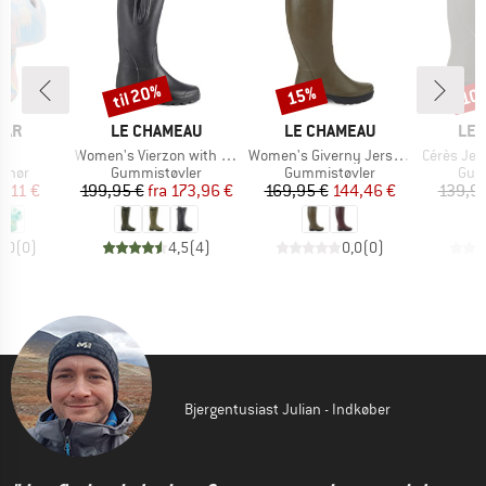
til 20%
15%
10
Rabat
Rabat
Raba
MÆRKE
MÆRKE
MÆ
EAR
LE CHAMEAU
LE CHAMEAU
LE 
Artikel
Artikel
Artikel
ni
Women's Vierzon with Jersey Lining
Women's Giverny Jersey Lined Boot
Cérès Jersey
ruppe
Produktgruppe
Produktgruppe
Pro
behør
Gummistøvler
Gummistøvler
Gum
is
dsat pris
Pris
Nedsat pris
Pris
Nedsat pris
3,11 €
199,95 €
fra
173,96 €
169,95 €
144,46 €
139,95
0,0
(
0
)
4,5
(
4
)
0,0
(
0
)
Bjergentusiast Julian - Indkøber