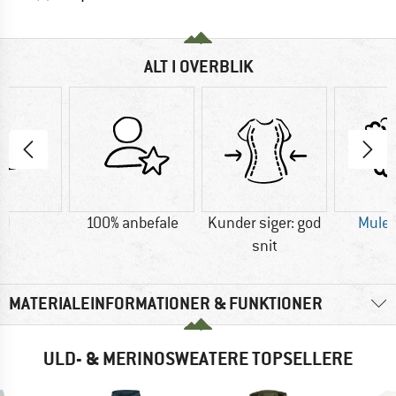
ALT I OVERBLIK
ld
100% anbefale
Kunder siger: god
Mules
snit
MATERIALEINFORMATIONER & FUNKTIONER
ULD- & MERINOSWEATERE TOPSELLERE