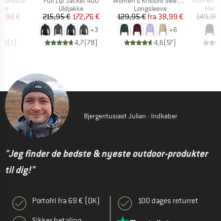
Artikel
Artikel
Artikel
p Sweater
Full Zip Jacket 400
Women's Krissini Sweater
Women's MerinoTerry285
gruppe
Produktgruppe
Produktgruppe
Prod
ter
Uldjakke
Longsleeve
Merin
is
dsat pris
Pris
Nedsat pris
Pris
Nedsat pris
9,98 €
215,95 €
172,76 €
129,95 €
fra
38,99 €
149,95
+
3
+
6
5,0
(
1
)
4,7
(
78
)
4,6
(
57
)
Bjergentusiast Julian - Indkøber
"Jeg finder de bedste & nyeste outdoor-produkter
til dig!"
Portofri fra 69 € (DK)
100 dages returret
Sikker betaling