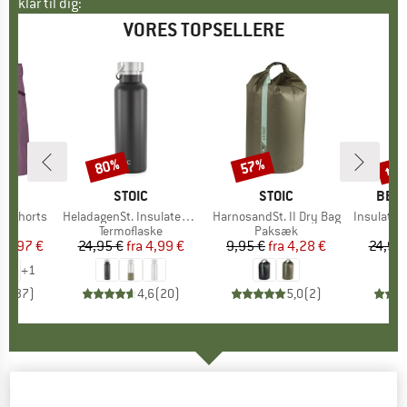
klar til dig:
VORES TOPSELLERE
til
80%
57%
Rabat
Rabat
Raba
E
OX
MÆRKE
STOIC
MÆRKE
STOIC
MÆR
BER
o Shorts
Artikel
HeladagenSt. Insulated Stainless Steel Bottle 500
Artikel
HarnosandSt. II Dry Bag
Artikel
Insulated Stainle
ktgruppe
s
Produktgruppe
Termoflaske
Produktgruppe
Paksæk
Pr
Te
is
dsat pris
59,97 €
24,95 €
fra
Pris
Nedsat pris
4,99 €
9,95 €
fra
Pris
Nedsat pris
4,28 €
24,95
+
1
,8
(
37
)
4,6
(
20
)
5,0
(
2
)
KLITMØLLER COLLECTIVE
-
Women's