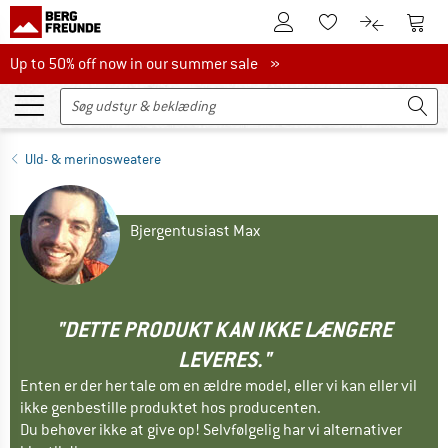
Til kundekontoen
Til 
Til huskesedlen.
Til produk
Up to 50% off now in our summer sale
Up to 50% off now in our summer sale »
Uld- & merinosweatere
Bjergentusiast Max
"DETTE PRODUKT KAN IKKE LÆNGERE
LEVERES."
Enten er der her tale om en ældre model, eller vi kan eller vil
ikke genbestille produktet hos producenten.
Du behøver ikke at give op! Selvfølgelig har vi alternativer