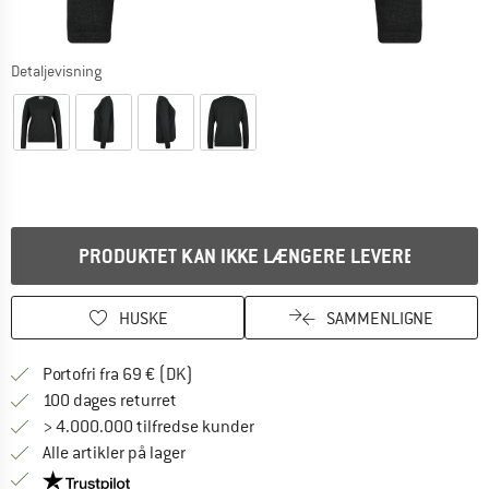
Detaljevisning
PRODUKTET KAN IKKE LÆNGERE LEVERES
HUSKE
SAMMENLIGNE
Find oplysninger om forsendelse her! Åb
Portofri fra 69 € (DK)
Gå til returretten her Åbnes i en infoboks
100 dages returret
> 4.000.000 tilfredse kunder
Alle artikler på lager
Vi er Trustpilot-certificeret - oplysningerne får du