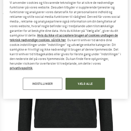
Vi anvender cookies og tilsvarende teknologier for at sikre de nødvendige
Charlotte Knit - Merino sweatere
funktioner på vores website. Desuden tilbyder vi supplerende tjenester og
funktioner og analyserer vores datatrafik for at personalisere indhold og
5,0
(2)
reklamer og stille social media-funktioner til rådighed. Derved får vores social
media-, reklame- og analysepartnere også information om din benyttelse af
vores website, hvoraf nogle befinder sig i tredjelande uden tilstrækkelige
garantier for at beskytte dine data. Hvis du klikker på "Vælg alle", giver du dit
samtykke til dette.
Hvis du ikke vil acceptere brugen af cookies undtagen de
teknisk nødvendige cookies, så klik her
. Du kan til enhver tid ændre dine
cookie-indstillinger under "Indstillinger" og udvælge enkelte kategorier. Dit
samtykke er frivilligt og ikke nødvendigt til brugen af denne hjemmeside. Det
kan til enhver tid tilbagekaldes eller gives for første gang under "Indstillinger" i
den nederste del på vores hjemmeside. Du kan finde flere oplysninger,
herunder risikoen for overførsler til tredjelande, om dette i vores
privatlivspolitik
.
INDSTILLINGER
VÆLG ALLE