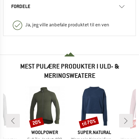
FORDELE
Ja, jeg ville anbefale produktet til en ven
MEST PULÆRE PRODUKTER I ULD- &
MERINOSWEATERE
til 70%
til
20%
Rabat
Rabat
Raba
E
MÆRKE
MÆRKE
NG
WOOLPOWER
SUPER.NATURAL