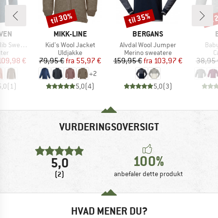
til 30%
til 35%
til
Rabat
Rabat
Raba
MÆRKE
MÆRKE
ÄVEN
MIKK-LINE
BERGANS
Artikel
Artikel
Artik
 Sweater
Kid's Wool Jacket
Alvdal Wool Jumper
Baby
gruppe
Produktgruppe
Produktgruppe
P
ter
Uldjakke
Merino sweatere
C
is
dsat pris
Pris
Nedsat pris
Pris
Nedsat pris
109,98 €
79,95 €
fra
55,97 €
159,95 €
fra
103,97 €
38,95 
+
2
5,0
(
1
)
5,0
(
4
)
5,0
(
3
)
VURDERINGSOVERSIGT
100%
5,0
(2)
anbefaler dette produkt
HVAD MENER DU?