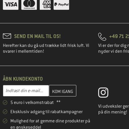
SEND EN MAIL TIL OS!
+49 71 2
Herefter kan du gå ud trække lidt frisk luft. Vi
Vi er der for dig 
svarer i mellemtiden!
nyder vi den fris
ÅBN KUNDEKONTO
Indtast din e-mailadresse her, og opret i næste trin din kundekon
E-mail-adresse
5 euro i velkomstrabat **
Vi udveksler ge
Eksklusiv adgang til rabatkampagner
på din mening!
Mulighed for at gemme dine produkter på
en ønskeseddel