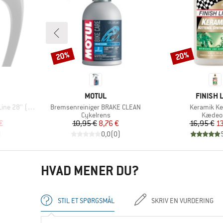
20%
20%
Rabat
Rabat
MÆRKE
MÆRKE
MOTUL
FINISH 
Artikel
Artikel
'' (28-622)
Bremsenreiniger BRAKE CLEAN
Keramik Ke
pe
Produktgruppe
Produk
Cykelrens
Kædeol
 pris
Pris
Nedsat pris
Pr
Ne
€
10,95 €
8,76 €
16,95 €
13
)
0,0
(
0
)
HVAD MENER DU?
STIL ET SPØRGSMÅL
SKRIV EN VURDERING