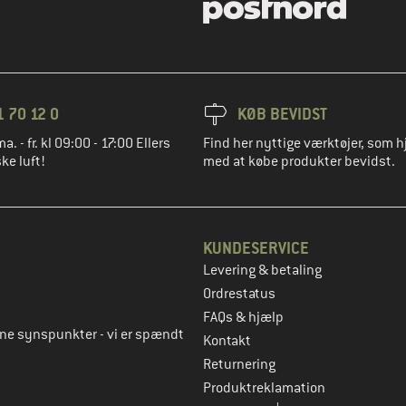
1 70 12 0
KØB BEVIDST
ma. - fr. kl 09:00 - 17:00 Ellers
Find her nyttige værktøjer, som h
ke luft!
med at købe produkter bevidst.
KUNDESERVICE
Levering & betaling
to
Ordrestatus
FAQs & hjælp
rne synspunkter - vi er spændt
Kontakt
Returnering
Produktreklamation