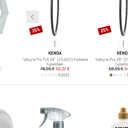
25%
25%
Rabat
Rabat
MÆRKE
MÆRK
KENDA
KEND
Artikel
Artikel
Valkyrie Pro TLR 28'' (25-622) Foldable
Valkyrie Pro 28'' (
pe
Produktgruppe
Produk
Cykeldæk
Cykeld
 pris
Pris
Nedsat pris
Pr
Ne
€
74,95 €
56,21 €
58,95 €
4
)
0,0
(
0
)