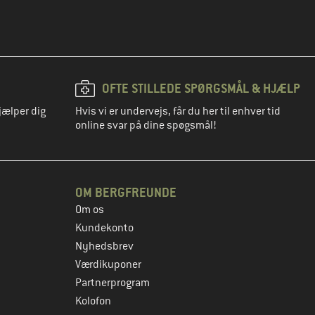
OFTE STILLEDE SPØRGSMÅL & HJÆLP
jælper dig
Hvis vi er undervejs, får du her til enhver tid
online svar på dine spøgsmål!
OM BERGFREUNDE
Om os
Kundekonto
Nyhedsbrev
Værdikuponer
Partnerprogram
Kolofon