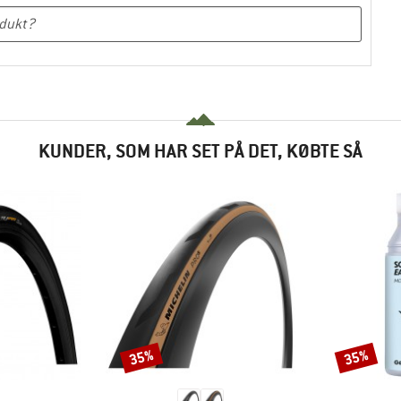
KUNDER, SOM HAR SET PÅ DET, KØBTE SÅ
35%
35%
Rabat
Rabat