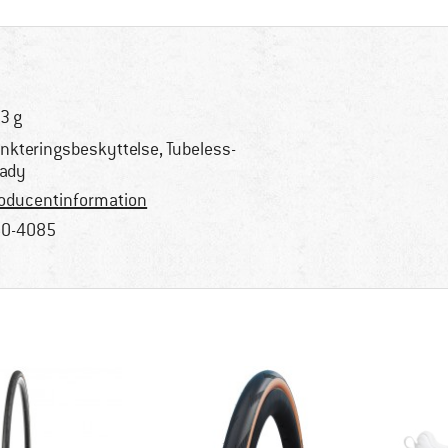
3 g
nkteringsbeskyttelse, Tubeless-
ady
oducentinformation
0-4085