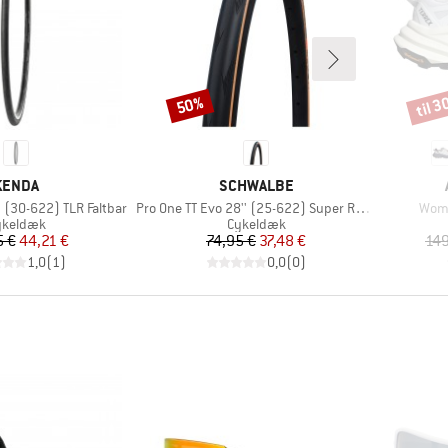
til 
50%
Rabat
Rabat
MÆRKE
MÆRKE
KENDA
SCHWALBE
Artikel
Artik
' (30-622) TLR Faltbar
Pro One TT Evo 28'' (25-622) Super Race FB TLE
Wome
oduktgruppe
Produktgruppe
ykeldæk
Cykeldæk
Pris
Nedsat pris
Pris
Nedsat pris
5 €
44,21 €
74,95 €
37,48 €
149
1,0
(
1
)
0,0
(
0
)