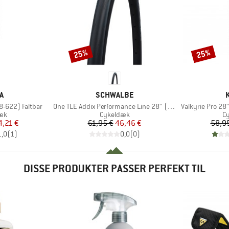
25%
25%
Rabat
Rabat
E
MÆRKE
A
SCHWALBE
Artikel
Artikel
28-622) Faltbar
One TLE Addix Performance Line 28'' (25-622)
Valkyrie Pro 28'
tgruppe
Produktgruppe
Pr
æk
Cykeldæk
C
is
dsat pris
Pris
Nedsat pris
4,21 €
61,95 €
46,46 €
58,9
1,0
(
1
)
0,0
(
0
)
DISSE PRODUKTER PASSER PERFEKT TIL