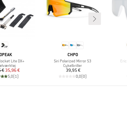
ÆRKE
MÆRKE
OPEAK
CHPO
Artikel
Arti
ocket Lite DX+
Siri Polarized Mirror S3
Eric
duktgruppe
Produktgruppe
elværktøj
Cykelbriller
Pris
Nedsat pris
Pris
 €
35,96 €
39,95 €
5,0
(
1
)
0,0
(
0
)