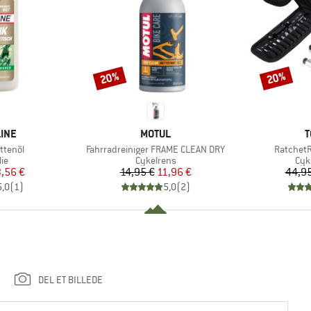
20%
20%
Rabat
Rabat
MÆRKE
M
LINE
MOTUL
T
Artikel
Artikel
ttenöl
Fahrradreiniger FRAME CLEAN DRY
RatchetR
tgruppe
Produktgruppe
Pro
ie
Cykelrens
Cyk
is
dsat pris
Pris
Nedsat pris
,56 €
14,95 €
11,96 €
44,95
5,0
(
1
)
5,0
(
2
)
DEL ET BILLEDE