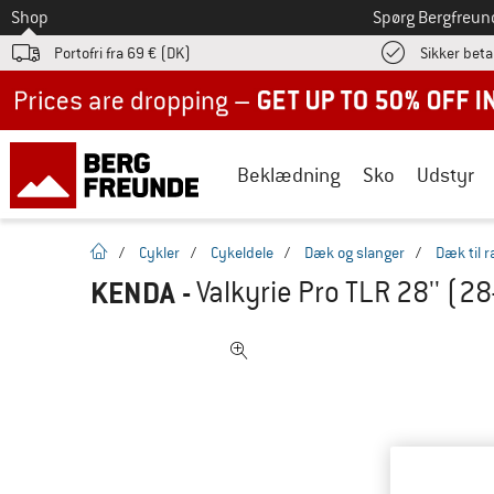
Til
Shop
Spørg Bergfreun
Portofri fra 69 € (DK)
Sikker beta
Up to 50% off now in our summer sale
Beklædning
Sko
Udstyr
Hjemmeside
/
Cykler
/
Cykeldele
/
Dæk og slanger
/
Dæk til 
KENDA
-
Valkyrie Pro TLR 28'' (2