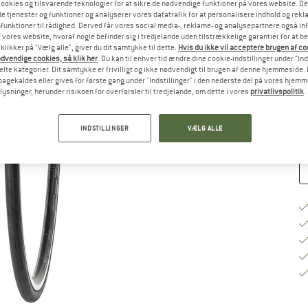
ookies og tilsvarende teknologier for at sikre de nødvendige funktioner på vores website. D
e tjenester og funktioner og analyserer vores datatrafik for at personalisere indhold og rekla
funktioner til rådighed. Derved får vores social media-, reklame- og analysepartnere også in
St
 vores website, hvoraf nogle befinder sig i tredjelande uden tilstrækkelige garantier for at b
 klikker på "Vælg alle", giver du dit samtykke til dette.
Hvis du ikke vil acceptere brugen af c
dvendige cookies, så klik her
. Du kan til enhver tid ændre dine cookie-indstillinger under "Ind
te kategorier. Dit samtykke er frivilligt og ikke nødvendigt til brugen af denne hjemmeside. D
lbagekaldes eller gives for første gang under "Indstillinger" i den nederste del på vores hjem
Le
plysninger, herunder risikoen for overførsler til tredjelande, om dette i vores
privatlivspolitik
.
An
INDSTILLINGER
VÆLG ALLE