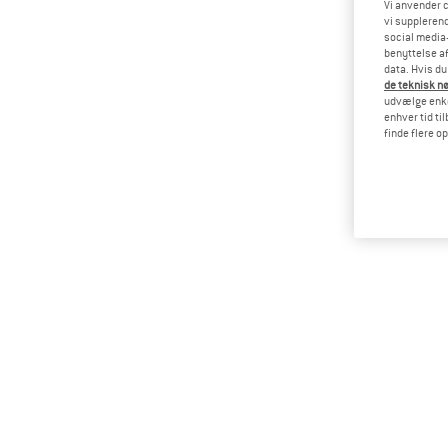
Vi anvender c
vi supplerend
social media-
benyttelse af
data. Hvis du
de teknisk nø
udvælge enkel
enhver tid ti
finde flere o