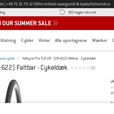
Ring til os på
de
|
+49 71 21 70 12 0
Ofte stillede spørgsmål & hjælp
Ordrestatus
Find betalingsoplysningerne her! Åbnes i en infoboks
Gå til retur
ling
100 dages returret
Klatring
Cykler
Vinter
Alle sportsgrene
Mærker
racercykler
/
Valkyrie Pro TLR 28'' (28-622) Faltbar - Cykeldæk
8-622) Faltbar - Cykeldæk
(0)
Or
Pr
7
~
pl
Fa