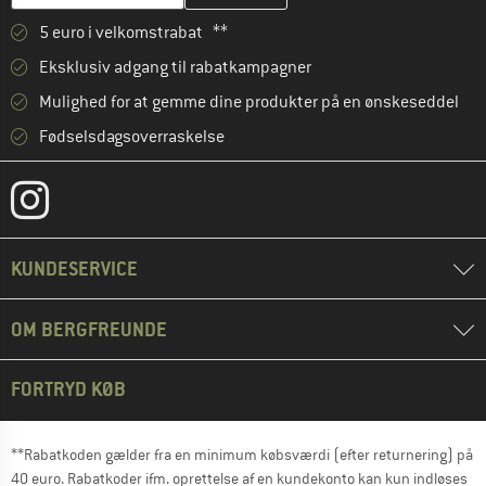
5 euro i velkomstrabat **
Eksklusiv adgang til rabatkampagner
Mulighed for at gemme dine produkter på en ønskeseddel
Fødselsdagsoverraskelse
KUNDESERVICE
OM BERGFREUNDE
FORTRYD KØB
**Rabatkoden gælder fra en minimum købsværdi (efter returnering) på
40 euro. Rabatkoder ifm. oprettelse af en kundekonto kan kun indløses