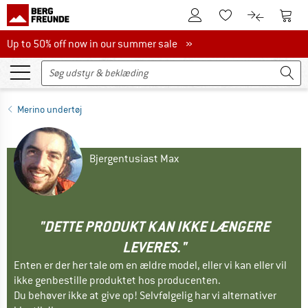
Til kundekontoen
Til 
Til huskesedlen.
Til produk
Up to 50% off now in our summer sale
Up to 50% off now in our summer sale »
Merino undertøj
Bjergentusiast Max
"DETTE PRODUKT KAN IKKE LÆNGERE
LEVERES."
Enten er der her tale om en ældre model, eller vi kan eller vil
ikke genbestille produktet hos producenten.
Du behøver ikke at give op! Selvfølgelig har vi alternativer