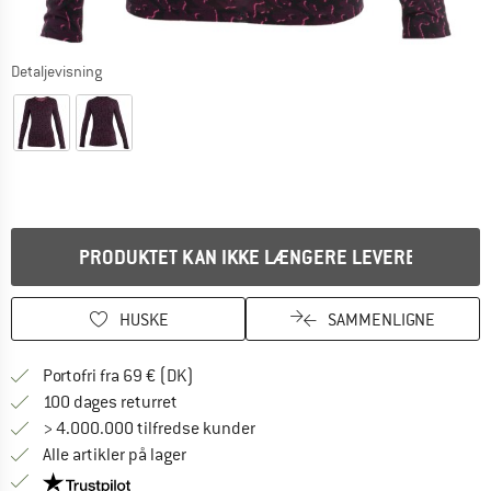
Detaljevisning
PRODUKTET KAN IKKE LÆNGERE LEVERES
HUSKE
SAMMENLIGNE
Find oplysninger om forsendelse her! Åb
Portofri fra 69 € (DK)
Gå til returretten her Åbnes i en infoboks
100 dages returret
> 4.000.000 tilfredse kunder
Alle artikler på lager
Vi er Trustpilot-certificeret - oplysningerne får du