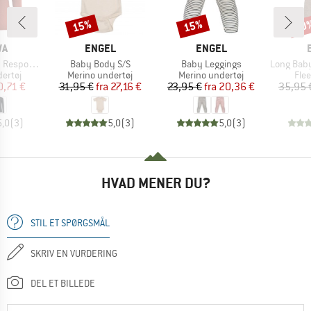
15%
15%
20
Rabat
Rabat
Raba
E
MÆRKE
MÆRKE
WA
ENGEL
ENGEL
Artikel
Artikel
Artikel
ve L/S Tee
Baby Body S/S
Baby Leggings
Long Baby Trouser
uppe
Produktgruppe
Produktgruppe
Pro
ertøj
Merino undertøj
Merino undertøj
Fle
is
dsat pris
Pris
Nedsat pris
Pris
Nedsat pris
0,71 €
31,95 €
fra
27,16 €
23,95 €
fra
20,36 €
35,95 
5,0
(
3
)
5,0
(
3
)
5,0
(
3
)
HVAD MENER DU?
STIL ET SPØRGSMÅL
SKRIV EN VURDERING
DEL ET BILLEDE