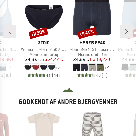
til 30%
til 45%
til
Rabat
Rabat
Raba
KE
MÆRKE
MÆRKE
C
STOIC
HEBER PEAK
Artikel
Artikel
Artikel
jemSt. Bra
Women's Merino150 AlsenSt. Brief
MerinoMix165 PineconeHe. Boxer
Merino150 S
uppe
Produktgruppe
Produktgruppe
Prod
ertøj
Merino undertøj
Merino undertøj
Meri
is
dsat pris
Pris
Nedsat pris
Pris
Nedsat pris
43,96 €
34,95 €
fra
24,47 €
34,95 €
fra
19,22 €
44,95 
+
1
+
2
+
2
,3
(
10
)
4,8
(
44
)
4,2
(
6
)
GODKENDT AF ANDRE BJERGVENNER