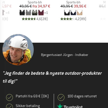
gruppe
Produktgruppe
Produktgruppe
Pro
hirt
Sports-bh
Sports-bh
Mer
is
dsat pris
Pris
Nedsat pris
Pris
Nedsat pris
55,97 €
49,95 €
fra
34,97 €
49,95 €
39,96 €
85,95
+
4
+
1
4,9
(
8
)
4,6
(
28
)
4,2
(
89
)
Bjergentusiast Jürgen - Indkøber
"Jeg finder de bedste & nyeste outdoor-produkter
til dig!"
Portofri fra 69 € (DK)
100 dages returret
Sikker betaling