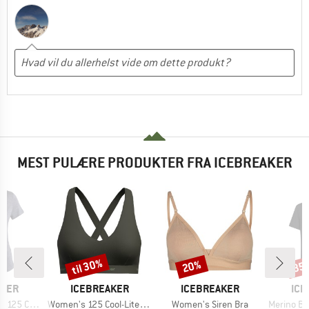
MEST PULÆRE PRODUKTER FRA ICEBREAKER
til 30%
20%
35
Rabat
Rabat
Raba
MÆRKE
MÆRKE
MÆ
AKER
ICEBREAKER
ICEBREAKER
ICE
Artikel
Artikel
Artikel
ere III S/S Tee
Women's 125 Cool-Lite Sprite Racerback Bra
Women's Siren Bra
Merino Blend 125 Coo