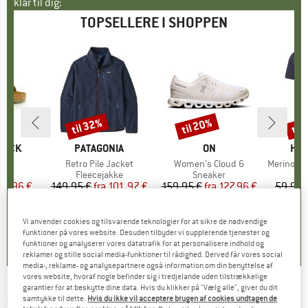
klar til dig:
TOPSELLERE I SHOPPEN
til 32%
til 20%
til
Rabat
Rabat
Raba
TOCK
MÆRKE
PATAGONIA
MÆRKE
ON
MÆ
HEB
 BF
Artikel
Retro Pile Jacket
Artikel
Women's Cloud 6
Artikel
MerinoMix150 Pi
tgruppe
er
Produktgruppe
Fleecejakke
Produktgruppe
Sneaker
Pr
Mer
is
dsat pris
71,96 €
149,95 €
fra
Pris
Nedsat pris
101,97 €
159,95 €
fra
Pris
Nedsat pris
127,96 €
59,95 
+
6
+
1
+
9
,8
(
20
)
4,6
(
71
)
4,7
(
48
)
Vi anvender cookies og tilsvarende teknologier for at sikre de nødvendige
funktioner på vores website. Desuden tilbyder vi supplerende tjenester og
funktioner og analyserer vores datatrafik for at personalisere indhold og
reklamer og stille social media-funktioner til rådighed. Derved får vores social
media-, reklame- og analysepartnere også information om din benyttelse af
vores website, hvoraf nogle befinder sig i tredjelande uden tilstrækkelige
garantier for at beskytte dine data. Hvis du klikker på "Vælg alle", giver du dit
ICEBREAKER
-
Women's 200 Oasis L/S Crewe
samtykke til dette.
Hvis du ikke vil acceptere brugen af cookies undtagen de