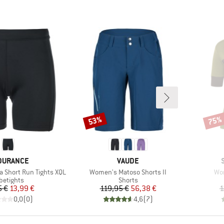
53%
75%
Rabat
Rabat
RKE
MÆRKE
DURANCE
VAUDE
Artikel
Art
Short Run Tights XQL
Women's Matoso Shorts II
Wo
oduktgruppe
Produktgruppe
betights
Shorts
Pris
Nedsat pris
Pris
Nedsat pris
5 €
13,99 €
119,95 €
56,38 €
1
0,0
(
0
)
4,6
(
7
)