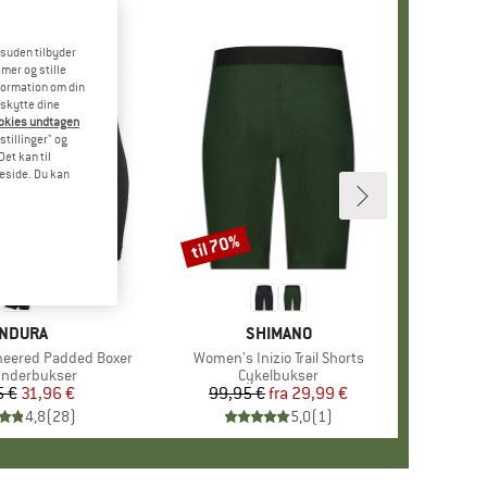
esuden tilbyder
mer og stille
formation om din
eskytte dine
ookies undtagen
stillinger" og
et kan til
meside. Du kan
til 70%
Rabat
ÆRKE
NDURA
MÆRKE
SHIMANO
eered Padded Boxer
Artikel
Women's Inizio Trail Shorts
ktgruppe
underbukser
Produktgruppe
Cykelbukser
5 €
Pris
Nedsat pris
31,96 €
99,95 €
fra
Pris
Nedsat pris
29,99 €
4,8
(
28
)
5,0
(
1
)