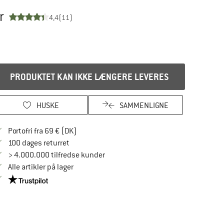
r
4,4
(11)
PRODUKTET KAN IKKE LÆNGERE LEVERES
HUSKE
SAMMENLIGNE
Find oplysninger om forsendelse her! Åbnes
Portofri fra 69 € (DK)
Gå til returretten her Åbnes i en infoboks
100 dages returret
> 4.000.000 tilfredse kunder
Alle artikler på lager
Vi er Trustpilot-certificeret - oplysningerne får du her