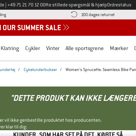
Ring til os på
de
|
+49 71 21 70 12 0
Ofte stillede spørgsmål & hjælp
Ordrestatus
Find betalingsoplysningerne her! Åbnes i en infoboks
Gå til retur
ling
100 dages returret
Klatring
Cykler
Vinter
Alle sportsgrene
Mærker
undertøj
/
Cykelunderbukser
/
Women's SpruceHe. Seamless Bike Pan
"DETTE PRODUKT KAN IKKE LÆNGERE
ller vil ikke genbestille produktet hos producenten.
r klar til dig:
KUNDER, SOM HAR SET PÅ DET, KØBTE SÅ