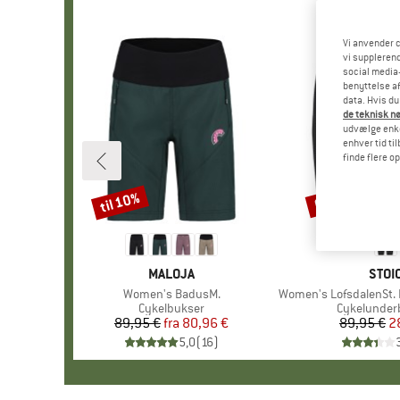
Vi anvender c
vi supplerend
social media-
benyttelse af
data. Hvis du
de teknisk nø
udvælge enkel
enhver tid ti
finde flere o
til 10%
68%
Rabat
Rabat
MÆRKE
MALOJA
MÆR
STOI
Artikel
Women's BadusM.
Artikel
Women's LofsdalenSt. Bike
Produktgruppe
Cykelbukser
Produktgru
Cykelunder
89,95 €
fra
Pris
Nedsat pris
80,96 €
89,95 €
Pr
Ne
2
5,0
(
16
)