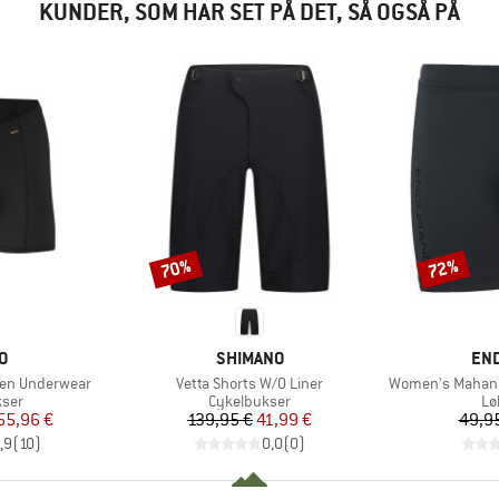
KUNDER, SOM HAR SET PÅ DET, SÅ OGSÅ PÅ
70%
72%
Rabat
Rabat
E
MÆRKE
MÆ
O
SHIMANO
EN
Artikel
Artikel
een Underwear
Vetta Shorts W/O Liner
Women's Mahana 
gruppe
Produktgruppe
Pr
kser
Cykelbukser
Lø
is
dsat pris
Pris
Nedsat pris
55,96 €
139,95 €
41,99 €
49,9
,9
(
10
)
0,0
(
0
)