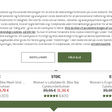
ookies og tilsvarende teknologier for at sikre de nødvendige funktioner på vores website. D
e tjenester og funktioner og analyserer vores datatrafik for at personalisere indhold og rekla
funktioner til rådighed. Derved får vores social media-, reklame- og analysepartnere også in
 vores website, hvoraf nogle befinder sig i tredjelande uden tilstrækkelige garantier for at b
 klikker på "Vælg alle", giver du dit samtykke til dette.
Hvis du ikke vil acceptere brugen af c
dvendige cookies, så klik her
. Du kan til enhver tid ændre dine cookie-indstillinger under "Ind
te kategorier. Dit samtykke er frivilligt og ikke nødvendigt til brugen af denne hjemmeside. D
lbagekaldes eller gives for første gang under "Indstillinger" i den nederste del på vores hjem
plysninger, herunder risikoen for overførsler til tredjelande, om dette i vores
privatlivspolitik
.
20%
20%
Rabat
Rabat
INDSTILLINGER
VÆLG ALLE
KE
C
MÆRKE
STOIC
M
E
 Mesh Undershorts
Artikel
Women's LofsdalenSt. Bike Slip
Artikel
Women's Engin
ppe
bukser
Produktgruppe
Cykelunderbukser
Produ
Cykel
is
dsat pris
8,78 €
39,95 €
Pris
Nedsat pris
31,96 €
39,9
3,3
(
3
)
4,6
(
5
)