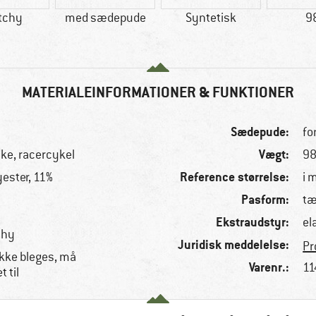
tchy
med sædepude
Syntetisk
9
MATERIALEINFORMATIONER & FUNKTIONER
Sædepude:
fo
Vægt:
ke, racercykel
98
Reference størrelse:
ester, 11%
i 
Pasform:
tæ
Ekstraudstyr:
el
chy
Juridisk meddelelse:
Pr
kke bleges, må
Varenr.:
11
 til