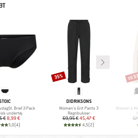
BT
til 
35%
Rabat
Rabat
MÆRKE
MÆRKE
STOIC
DIDRIKSONS
Artikel
Artikel
dagSt. Brief 2-Pack
Women's Grit Pants 3
Women's Meri
ktgruppe
Produktgruppe
isk undertøj
Regnbukser
Pris
Nedsat pris
Pris
Nedsat pris
5 €
8,99 €
69,95 €
45,47 €
12
5,0
(
4
)
4,5
(
2
)