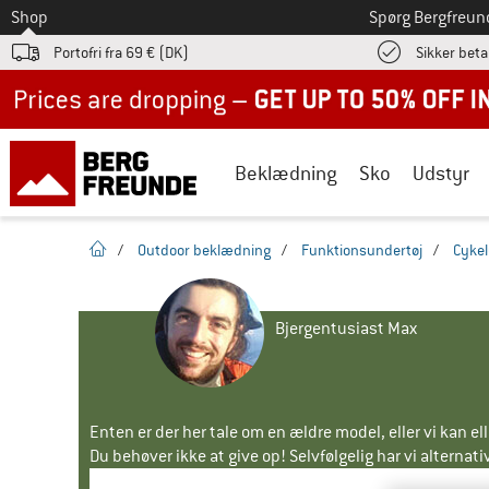
Til
Shop
Spørg Bergfreun
Portofri fra 69 € (DK)
Sikker beta
Up to 50% off now in our summer sale
Beklædning
Sko
Udstyr
Hjemmeside
/
Outdoor beklædning
/
Funktionsundertøj
/
Cykel
Bjergentusiast Max
Enten er der her tale om en ældre model, eller vi kan e
Du behøver ikke at give op! Selvfølgelig har vi alternative