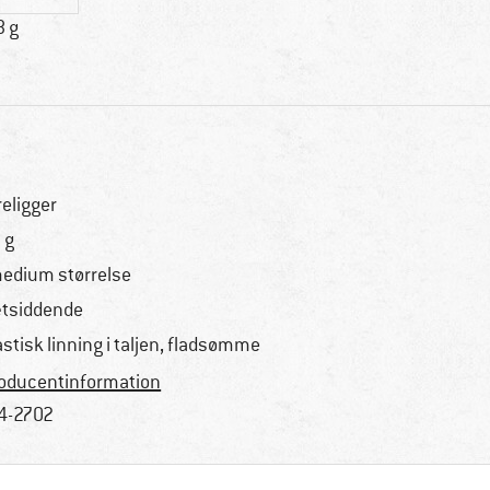
8 g
religger
 g
medium størrelse
tsiddende
astisk linning i taljen, fladsømme
oducentinformation
4-2702