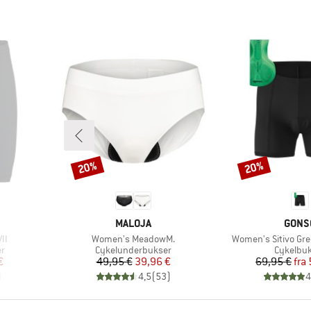
20%
20%
Rabat
Rabat
MÆRKE
MÆRK
MALOJA
GONS
Artikel
Artikel
II
Women's MeadowM.
Women's Sitivo Gr
Produktgruppe
Produkt
er
Cykelunderbukser
Cykelbu
 pris
Pris
Nedsat pris
Pr
Ne
€
49,95 €
39,96 €
69,95 €
fra
)
4,5
(
53
)
4