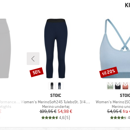
K
til 20%
50%
Rabat
Rabat
MÆRKE
MÆR
STOIC
STOI
Artikel
Artikel
ort Tights II
Women's MerinoSoft245 TuleboSt. 3/4 Pants
Women's Merino150
Produktgruppe
Produktgr
etights
Merino undertøj
Merino und
 pris
Pris
Nedsat pris
Pr
Ne
€
109,95 €
54,98 €
54,95 €
fra
)
4,6
(
5
)
4