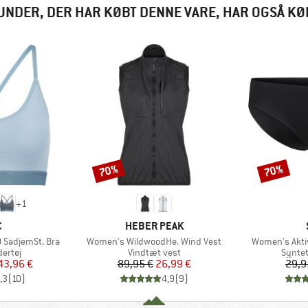
UNDER, DER HAR KØBT DENNE VARE, HAR OGSÅ KØ
70%
70%
Rabat
Rabat
+
1
KE
MÆRKE
C
HEBER PEAK
Artikel
Artikel
 SadjemSt. Bra
Women's WildwoodHe. Wind Vest
Women's Aktiv
uppe
Produktgruppe
Produ
ertøj
Vindtæt vest
Syntet
is
dsat pris
Pris
Nedsat pris
43,96 €
89,95 €
26,99 €
29,9
,3
(
10
)
4,9
(
9
)