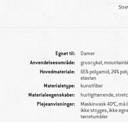
Stre
Egnet til:
Damer
Anvendelsesområde:
gruscykel, mountainbi
Hovedmateriale:
65% polyamid, 24% poly
elastan
Materialetype:
kunstfiber
Materialeegenskaber:
hurtigttørrende, stret
Plejeanvisninger:
Maskinvask 40°C, må i
ikke stryges, ikke egnet
tørretumbler