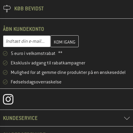
KØB BEVIDST
ÅBN KUNDEKONTO
Indtast din e-mailadresse her, og opret i næste trin din kundekon
E-mail-adresse
5 euro i velkomstrabat **
Eksklusiv adgang til rabatkampagner
Mulighed for at gemme dine produkter på en ønskeseddel
Fødselsdagsoverraskelse
KUNDESERVICE