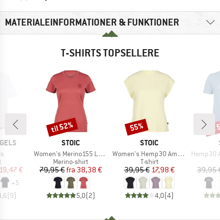
MATERIALEINFORMATIONER & FUNKTIONER
T-SHIRTS TOPSELLERE
til 52%
til
55%
Rabat
Rabat
Raba
MÆRKE
MÆRKE
GELS
STOIC
STOIC
Artikel
Artikel
Artikel
s
Women's Merino155 LaholmSt. T-Shirt Daisy Flower
Women's Hemp30 AmalSt. Top II
Hemp30 Ama
ktgruppe
Produktgruppe
Produktgruppe
t
Merino-shirt
T-shirt
is
dsat pris
Pris
Nedsat pris
Pris
Nedsat pris
19,47 €
79,95 €
fra
38,38 €
39,95 €
17,98 €
39,95 
+
5
4,6
(
9
)
5,0
(
2
)
4,0
(
4
)