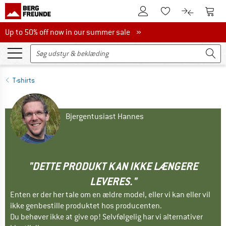
Til kundekontoen
Til 
Til huskesedlen.
Til produk
Up to 50% off now in our summer sale
Up to 50% off now in our summer sale »
T-shirts
Bjergentusiast Hannes
"DETTE PRODUKT KAN IKKE LÆNGERE
LEVERES."
Enten er der her tale om en ældre model, eller vi kan eller vil
ikke genbestille produktet hos producenten.
Du behøver ikke at give op! Selvfølgelig har vi alternativer