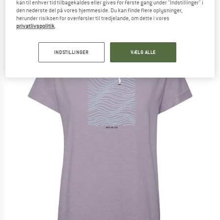
kan til enhver tid tilbagekaldes eller gives for første gang under "Indstillinger" i
Stop T-Shirt - T-shirt
den nederste del på vores hjemmeside. Du kan finde flere oplysninger,
herunder risikoen for overførsler til tredjelande, om dette i vores
(0)
privatlivspolitik
.
INDSTILLINGER
VÆLG ALLE