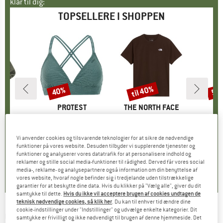
klar til dig:
TOPSELLERE I SHOPPEN
til 40%
40%
57
Rabat
Rabat
Raba
KE
C
MÆRKE
PROTEST
MÆRKE
THE NORTH FACE
ight Socks
Artikel
Women's PRTMM Patio Triangle
Artikel
Evolution Simple Dome Short Sleeve
Artikel
Harnosan
ruppe
kker
Produktgruppe
Bikinitop
Produktgruppe
T-shirt
P
P
is
dsat pris
14,92 €
39,95 €
Pris
Nedsat pris
23,97 €
26,95 €
fra
Pris
Nedsat pris
16,17 €
9,95 
Vi anvender cookies og tilsvarende teknologier for at sikre de nødvendige
funktioner på vores website. Desuden tilbyder vi supplerende tjenester og
+
13
funktioner og analyserer vores datatrafik for at personalisere indhold og
7
(
252
)
4,9
(
23
)
4,8
(
8
)
reklamer og stille social media-funktioner til rådighed. Derved får vores social
media-, reklame- og analysepartnere også information om din benyttelse af
vores website, hvoraf nogle befinder sig i tredjelande uden tilstrækkelige
garantier for at beskytte dine data. Hvis du klikker på "Vælg alle", giver du dit
samtykke til dette.
Hvis du ikke vil acceptere brugen af cookies undtagen de
teknisk nødvendige cookies, så klik her
. Du kan til enhver tid ændre dine
cookie-indstillinger under "Indstillinger" og udvælge enkelte kategorier. Dit
GREENBOMB
-
Women's Nature High Sea
samtykke er frivilligt og ikke nødvendigt til brugen af denne hjemmeside. Det