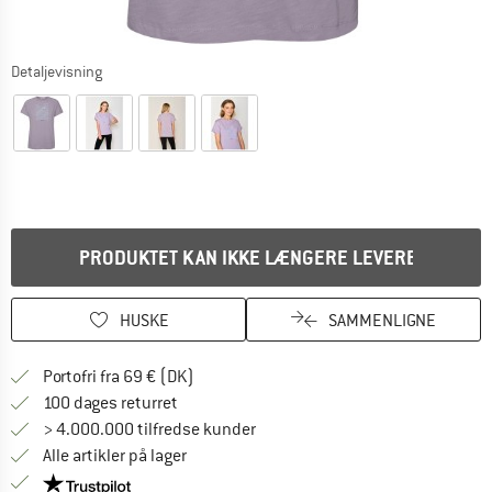
Detaljevisning
PRODUKTET KAN IKKE LÆNGERE LEVERES
HUSKE
SAMMENLIGNE
Find oplysninger om forsendelse her! Åb
Portofri fra 69 € (DK)
Gå til returretten her Åbnes i en infoboks
100 dages returret
> 4.000.000 tilfredse kunder
Alle artikler på lager
Vi er Trustpilot-certificeret - oplysningerne får du