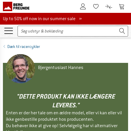
Til kundekontoen
Til 
Til huskesedlen.
Til produk
Up to 50% off now in our summer sale
Up to 50% off now in our summer sale »
Dæk til racercykler
Bjergentusiast Hannes
"DETTE PRODUKT KAN IKKE LÆNGERE
LEVERES."
Enten er der her tale om en ældre model, eller vi kan eller vil
ikke genbestille produktet hos producenten.
Du behøver ikke at give op! Selvfølgelig har vi alternativer