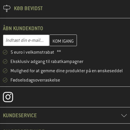
KØB BEVIDST
ÅBN KUNDEKONTO
Indtast din e-mailadresse her, og opret i næste trin din kundekon
E-mail-adresse
5 euro i velkomstrabat **
Eksklusiv adgang til rabatkampagner
Mulighed for at gemme dine produkter på en ønskeseddel
Fødselsdagsoverraskelse
KUNDESERVICE