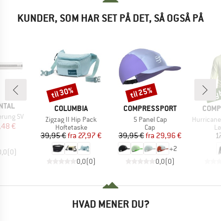
KUNDER, SOM HAR SET PÅ DET, SÅ OGSÅ PÅ
Ny
til 30%
til 25%
Rabat
Rabat
Nyh
NTAL
MÆRKE
MÆRKE
MÆR
COLUMBIA
COMPRESSPORT
COMP
erung SV
Artikel
Artikel
Artikel
Zigzag II Hip Pack
5 Panel Cap
Hurricane Wa
is
dsat pris
,48 €
Produktgruppe
Produktgruppe
Pr
Hoftetaske
Cap
Lø
Pris
Nedsat pris
Pris
Nedsat pris
39,95 €
fra
27,97 €
39,95 €
fra
29,96 €
1
+
2
0,0
(
0
)
0,0
(
0
)
0,0
(
0
)
HVAD MENER DU?