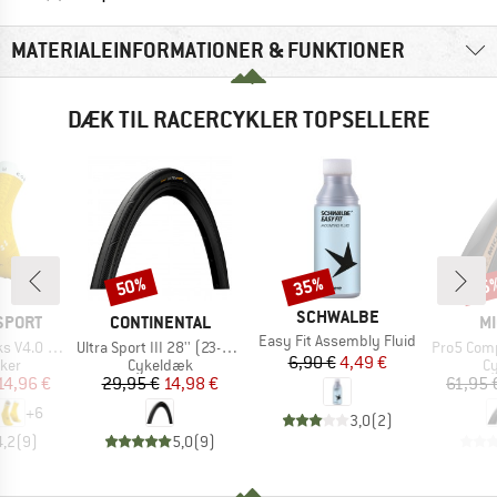
MATERIALEINFORMATIONER & FUNKTIONER
DÆK TIL RACERCYKLER TOPSELLERE
50%
35%
35
Rabat
Rabat
Raba
MÆRKE
SCHWALBE
MÆRKE
M
SPORT
CONTINENTAL
MI
Artikel
Easy Fit Assembly Fluid
Artikel
Artikel
0 Run High
Ultra Sport III 28'' (23-622) Foldable
Pro5 Competition L
Pris
Nedsat pris
6,90 €
4,49 €
gruppe
Produktgruppe
Pr
ker
Cykeldæk
C
is
dsat pris
Pris
Nedsat pris
14,96 €
29,95 €
14,98 €
61,95 
+
6
3,0
(
2
)
4,2
(
9
)
5,0
(
9
)