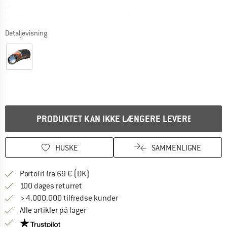
Detaljevisning
PRODUKTET KAN IKKE LÆNGERE LEVERES
HUSKE
SAMMENLIGNE
Find oplysninger om forsendelse her! Åb
Portofri fra 69 € (DK)
Gå til returretten her Åbnes i en infoboks
100 dages returret
> 4.000.000 tilfredse kunder
Alle artikler på lager
Vi er Trustpilot-certificeret - oplysningerne får du