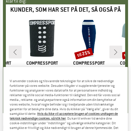
klar til dig:
KUNDER, SOM HAR SET PÅ DET, SÅ OGSÅ PÅ
til 25%
til
Rabat
Raba
SPORT
MÆRKE
COMPRESSPORT
MÆRKE
COMPRESSPORT
MÆR
COMP
Gloves
Artikel
Racing Sweatbands
Artikel
R2 3.0
Artikel
Performa
tgruppe
er
Produktgruppe
Svedbånd
Produktgruppe
Benvarmere
P
L
is
dsat pris
5,96 €
11,95 €
Pris
44,95 €
fra
Pris
Nedsat pris
33,71 €
64,95 
Vi anvender cookies og tilsvarende teknologier for at sikre de nødvendige
funktioner på vores website. Desuden tilbyder vi supplerende tjenester og
+
3
funktioner og analyserer vores datatrafik for at personalisere indhold og
0,0
(
0
)
0,0
(
0
)
5,0
(
7
)
reklamer og stille social media-funktioner til rådighed. Derved får vores social
media-, reklame- og analysepartnere også information om din benyttelse af
vores website, hvoraf nogle befinder sig i tredjelande uden tilstrækkelige
garantier for at beskytte dine data. Hvis du klikker på "Vælg alle", giver du dit
samtykke til dette.
Hvis du ikke vil acceptere brugen af cookies undtagen de
teknisk nødvendige cookies, så klik her
. Du kan til enhver tid ændre dine
cookie-indstillinger under "Indstillinger" og udvælge enkelte kategorier. Dit
CONTINENTAL
-
28'' x 22 mm Sprinter
samtykke er frivilligt og ikke nødvendigt til brugen af denne hjemmeside. Det