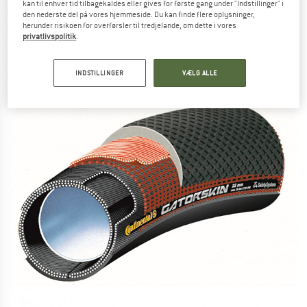
kan til enhver tid tilbagekaldes eller gives for første gang under "Indstillinger" i
GatorSkin Tubular Skin - Cykeldæk
den nederste del på vores hjemmeside. Du kan finde flere oplysninger,
herunder risikoen for overførsler til tredjelande, om dette i vores
(0)
privatlivspolitik
.
INDSTILLINGER
VÆLG ALLE