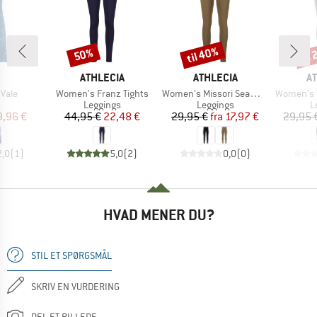
til 40%
til
50%
Rabat
Rabat
Raba
RKE
MÆRKE
MÆRKE
M
ATHLECIA
ATHLECIA
A
Artikel
Artikel
Artikel
Vale
Women's Franz Tights
Women's Missori Seamless Tights
Women's Theresa Ti
uktgruppe
Produktgruppe
Produktgruppe
P
Leggings
Leggings
L
is
dsat pris
Pris
Nedsat pris
Pris
Nedsat pris
9,96 €
44,95 €
22,48 €
29,95 €
fra
17,97 €
29,95 
2,0
(
1
)
5,0
(
2
)
0,0
(
0
)
HVAD MENER DU?
STIL ET SPØRGSMÅL
SKRIV EN VURDERING
DEL ET BILLEDE