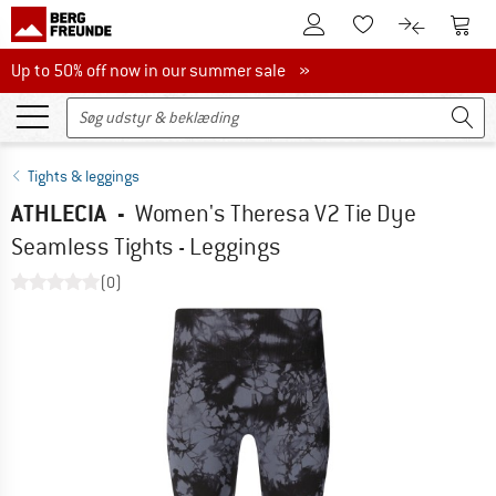
Til kundekontoen
Til 
Til huskesedlen.
Til produk
Up to 50% off now in our summer sale
Up to 50% off now in our summer sale »
Tights & leggings
ATHLECIA
-
Women's Theresa V2 Tie Dye
Seamless Tights - Leggings
(0)