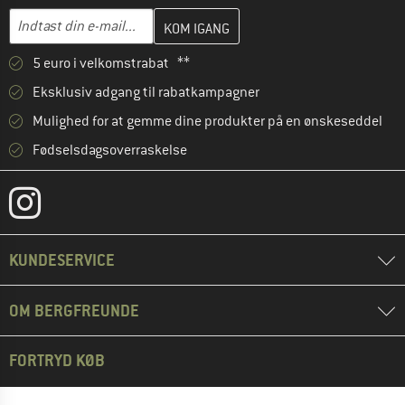
Indtast din e-mailadresse her, og opret i næste trin din kundekon
E-mail-adresse
5 euro i velkomstrabat **
Eksklusiv adgang til rabatkampagner
Mulighed for at gemme dine produkter på en ønskeseddel
Fødselsdagsoverraskelse
KUNDESERVICE
OM BERGFREUNDE
FORTRYD KØB