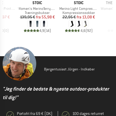
E
MÆRKE
MÆRKE
MÆRK
RE
STOIC
STOIC
THE 
Artikel
Artikel
Artikel
inted Top
Women's MerinoTerry285 AlavaaraSt. Pants
Merino Light Compression Socks
Women's Evolutio
tgruppe
Produktgruppe
Produktgruppe
op
Træningsbukser
Kompressionssokker
is
dsat pris
Pris
Nedsat pris
Pris
Nedsat pris
6,97 €
139,95 €
fra
55,98 €
22,95 €
fra
13,08 €
3
0,0
(
0
)
4,9
(
14
)
4,6
(
92
)
Bjergentusiast Jürgen - Indkøber
"Jeg finder de bedste & nyeste outdoor-produkter
til dig!"
Portofri fra 69 € (DK)
100 dages returret