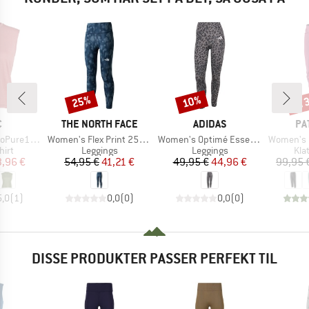
til
25%
10%
Rabat
Rabat
Raba
KE
MÆRKE
MÆRKE
MÆ
C
THE NORTH FACE
ADIDAS
PA
Artikel
Artikel
Artikel
ldenSt. Tank
Women's Flex Print 25'' Tight
Women's Optimé Essentials Leopard 7/8 Leggings
Women's Ha
gruppe
Produktgruppe
Produktgruppe
Pro
hirt
Leggings
Leggings
Kla
is
dsat pris
Pris
Nedsat pris
Pris
Nedsat pris
3,96 €
54,95 €
41,21 €
49,95 €
44,96 €
99,95 
5,0
(
1
)
0,0
(
0
)
0,0
(
0
)
DISSE PRODUKTER PASSER PERFEKT TIL