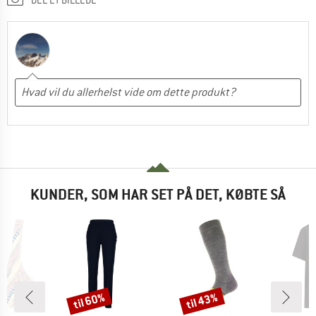
KUNDER, SOM HAR SET PÅ DET, KØBTE SÅ
til 60%
til 43%
Rabat
Rabat