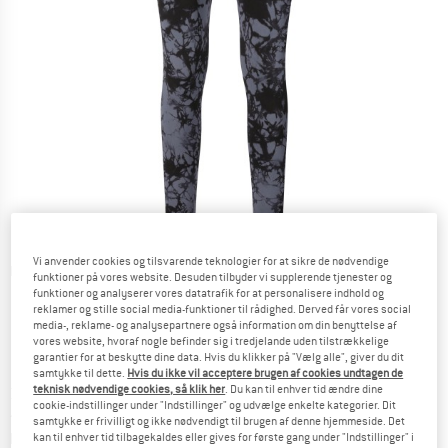
Vi anvender cookies og tilsvarende teknologier for at sikre de nødvendige
Detaljevisning
funktioner på vores website. Desuden tilbyder vi supplerende tjenester og
funktioner og analyserer vores datatrafik for at personalisere indhold og
reklamer og stille social media-funktioner til rådighed. Derved får vores social
media-, reklame- og analysepartnere også information om din benyttelse af
vores website, hvoraf nogle befinder sig i tredjelande uden tilstrækkelige
garantier for at beskytte dine data. Hvis du klikker på "Vælg alle", giver du dit
Nyheder
samtykke til dette.
Hvis du ikke vil acceptere brugen af cookies undtagen de
teknisk nødvendige cookies, så klik her
. Du kan til enhver tid ændre dine
Pris:
34,95
€
inkl. moms.
cookie-indstillinger under "Indstillinger" og udvælge enkelte kategorier. Dit
~
KR
261,26
samtykke er frivilligt og ikke nødvendigt til brugen af denne hjemmeside. Det
Oplysninger om forsendelsesomkostninge
plus Forsendelsesomkostninger
kan til enhver tid tilbagekaldes eller gives for første gang under "Indstillinger" i