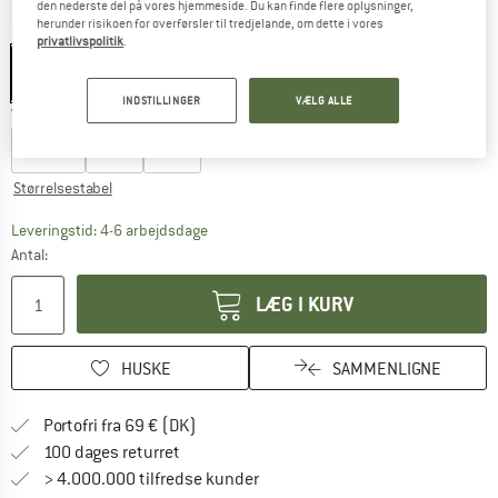
den nederste del på vores hjemmeside. Du kan finde flere oplysninger,
herunder risikoen for overførsler til tredjelande, om dette i vores
Farve:
Nine Iron
privatlivspolitik
.
INDSTILLINGER
VÆLG ALLE
Vælg en størrelse:
XXS/XS
S/M
L/XL
Størrelsestabel
Linket åbnes i en infoboks og indeholder he
Leveringstid: 4-6 arbejdsdage
Antal:
LÆG I KURV
HUSKE
SAMMENLIGNE
Find oplysninger om forsendelse her! Åb
Portofri fra 69 € (DK)
Gå til returretten her Åbnes i en infoboks
100 dages returret
> 4.000.000 tilfredse kunder