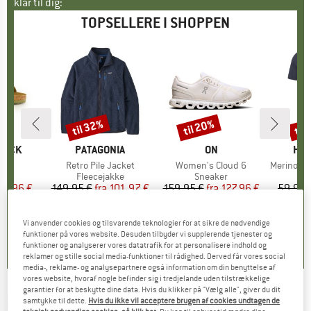
klar til dig:
TOPSELLERE I SHOPPEN
til 32%
til 20%
til
Rabat
Rabat
Raba
TOCK
MÆRKE
PATAGONIA
MÆRKE
ON
MÆ
HEB
 BF
Artikel
Retro Pile Jacket
Artikel
Women's Cloud 6
Artikel
MerinoMix150 Pi
tgruppe
er
Produktgruppe
Fleecejakke
Produktgruppe
Sneaker
Pr
Mer
is
dsat pris
71,96 €
149,95 €
fra
Pris
Nedsat pris
101,97 €
159,95 €
fra
Pris
Nedsat pris
127,96 €
59,95 
+
6
+
1
+
9
,8
(
20
)
4,6
(
71
)
4,7
(
48
)
Vi anvender cookies og tilsvarende teknologier for at sikre de nødvendige
funktioner på vores website. Desuden tilbyder vi supplerende tjenester og
funktioner og analyserer vores datatrafik for at personalisere indhold og
reklamer og stille social media-funktioner til rådighed. Derved får vores social
media-, reklame- og analysepartnere også information om din benyttelse af
vores website, hvoraf nogle befinder sig i tredjelande uden tilstrækkelige
garantier for at beskytte dine data. Hvis du klikker på "Vælg alle", giver du dit
2117 OF SWEDEN
-
Merino Top Oppeby -
samtykke til dette.
Hvis du ikke vil acceptere brugen af cookies undtagen de