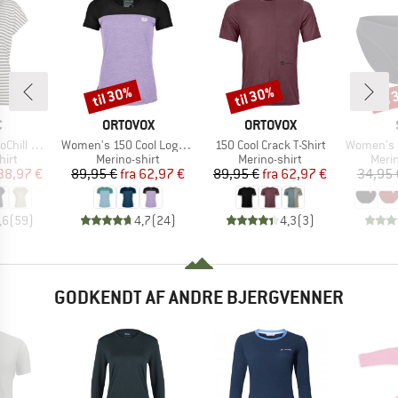
til 30%
til 30%
til
Rabat
Rabat
Raba
KE
MÆRKE
MÆRKE
C
ORTOVOX
ORTOVOX
Artikel
Artikel
Artikel
 Loose Tee St
Women's 150 Cool Logo T-Shirt
150 Cool Crack T-Shirt
Women's Merino
gruppe
Produktgruppe
Produktgruppe
Prod
hirt
Merino-shirt
Merino-shirt
Meri
is
dsat pris
Pris
Nedsat pris
Pris
Nedsat pris
38,97 €
89,95 €
fra
62,97 €
89,95 €
fra
62,97 €
34,95 
,6
(
59
)
4,7
(
24
)
4,3
(
3
)
GODKENDT AF ANDRE BJERGVENNER