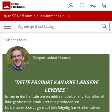
Til kundekontoen
Til 
Til huskesedlen.
Til produk
Up to 50% off now in our summer sale
Up to 50% off now in our summer sale »
Merino t-shirt
Bjergentusiast Hannes
"DETTE PRODUKT KAN IKKE LÆNGERE
LEVERES."
Enten er der her tale om en ældre model, eller vi kan eller vil
ikke genbestille produktet hos producenten.
Du behøver ikke at give op! Selvfølgelig har vi alternativer