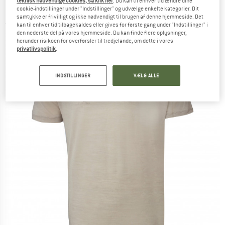
teknisk nødvendige cookies, så klik her
. Du kan til enhver tid ændre dine
Merino-shirt
cookie-indstillinger under "Indstillinger" og udvælge enkelte kategorier. Dit
samtykke er frivilligt og ikke nødvendigt til brugen af denne hjemmeside. Det
(0)
kan til enhver tid tilbagekaldes eller gives for første gang under "Indstillinger" i
den nederste del på vores hjemmeside. Du kan finde flere oplysninger,
herunder risikoen for overførsler til tredjelande, om dette i vores
privatlivspolitik
.
INDSTILLINGER
VÆLG ALLE