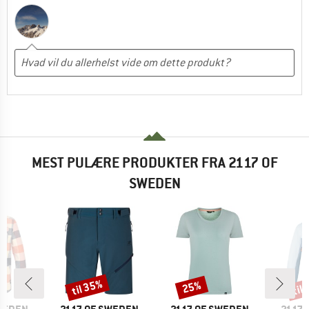
MEST PULÆRE PRODUKTER FRA 2117 OF
SWEDEN
til 35%
til
25%
Rabat
Rabat
Raba
MÆRKE
MÆRKE
MÆRK