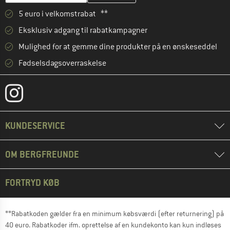
5 euro i velkomstrabat **
Eksklusiv adgang til rabatkampagner
Mulighed for at gemme dine produkter på en ønskeseddel
Fødselsdagsoverraskelse
KUNDESERVICE
OM BERGFREUNDE
FORTRYD KØB
**Rabatkoden gælder fra en minimum købsværdi (efter returnering) på
40 euro. Rabatkoder ifm. oprettelse af en kundekonto kan kun indløses