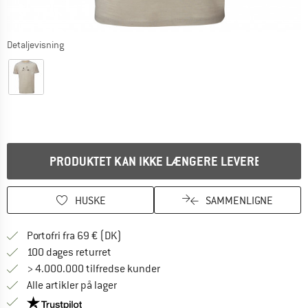
Detaljevisning
PRODUKTET KAN IKKE LÆNGERE LEVERES
HUSKE
SAMMENLIGNE
Find oplysninger om forsendelse her! Åb
Portofri fra 69 € (DK)
Gå til returretten her Åbnes i en infoboks
100 dages returret
> 4.000.000 tilfredse kunder
Alle artikler på lager
Vi er Trustpilot-certificeret - oplysningerne får du