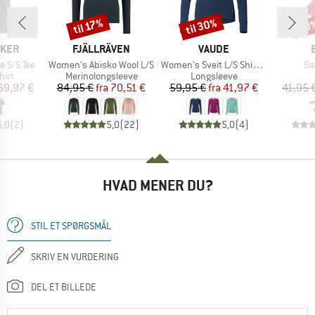
til 30%
til 17%
20
Rabat
Rabat
Raba
MÆRKE
MÆRKE
AKER
FJÄLLRÄVEN
VAUDE
Artikel
Artikel
Art
e S/S Tee
Women's Abisko Wool L/S
Women's Sveit L/S Shirt II
Ba
gruppe
Produktgruppe
Produktgruppe
hirt
Merinolongsleeve
Longsleeve
is
dsat pris
Pris
Nedsat pris
Pris
Nedsat pris
69,97 €
84,95 €
fra
70,51 €
59,95 €
fra
41,97 €
41,95 
5,0
(
2
)
5,0
(
22
)
5,0
(
4
)
HVAD MENER DU?
STIL ET SPØRGSMÅL
SKRIV EN VURDERING
DEL ET BILLEDE