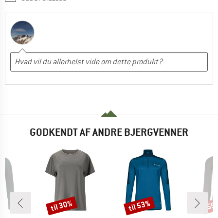
GODKENDT AF ANDRE BJERGVENNER
til 30%
til 53%
55
Rabat
Rabat
Raba