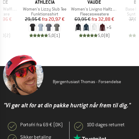
MÆRKE
MÆRKE
M
NCE
ATHLECIA
VAUDE
BI
Artikel
Artikel
Artikel
se Fit Midlayer
Women's Lizzy Slub Tee
Women's Livigno Halfzip II
Base La
uppe
Produktgruppe
Produktgruppe
Produ
atere
Funktionsshirt
Fleecesweatere
Syntet
is
dsat pris
Pris
Nedsat pris
Pris
Nedsat pris
5,96 €
29,95 €
fra
20,97 €
69,95 €
fra
32,88 €
37,9
+
5
5,0
(
2
)
5,0
(
1
)
5,0
(
8
)
Bjergentusiast Thomas - Forsendelse
"Vi gør alt for at din pakke hurtigt når frem til dig."
Portofri fra 69 € (DK)
100 dages returret
Sikker betaling