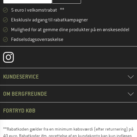
5 euro i velkomstrabat **
Eksklusiv adgang til rabatkampagner
Mulighed for at gemme dine produkter på en ønskeseddel
Fødselsdagsoverraskelse
KUNDESERVICE
OM BERGFREUNDE
FORTRYD KØB
**Rabatkoden gælder fra en minimum købsværdi (efter returnering) på
40 euro. Rabatkoder ifm. oprettelse af en kundekonto kan kun indløses