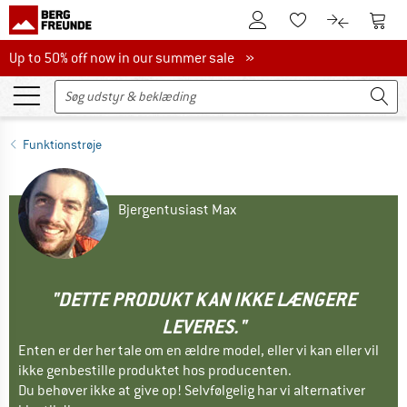
Til kundekontoen
Til 
Til huskesedlen.
Til produk
Up to 50% off now in our summer sale
Up to 50% off now in our summer sale »
Funktionstrøje
Bjergentusiast Max
"DETTE PRODUKT KAN IKKE LÆNGERE
LEVERES."
Enten er der her tale om en ældre model, eller vi kan eller vil
ikke genbestille produktet hos producenten.
Du behøver ikke at give op! Selvfølgelig har vi alternativer