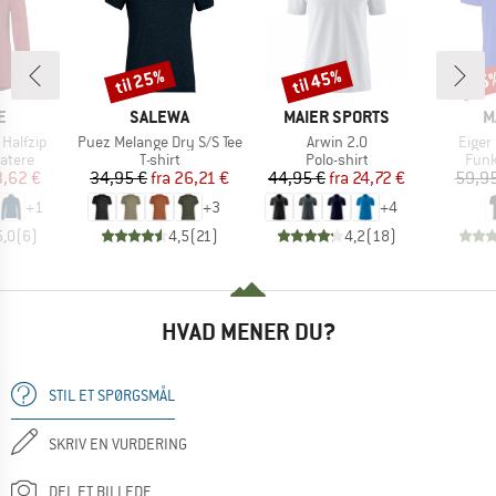
til 25%
til 45%
45
Rabat
Rabat
Raba
KE
MÆRKE
MÆRKE
M
E
SALEWA
MAIER SPORTS
M
Artikel
Artikel
Artike
 Halfzip
Puez Melange Dry S/S Tee
Arwin 2.0
Eiger 
uppe
Produktgruppe
Produktgruppe
Prod
atere
T-shirt
Polo-shirt
Funk
is
dsat pris
Pris
Nedsat pris
Pris
Nedsat pris
3,62 €
34,95 €
fra
26,21 €
44,95 €
fra
24,72 €
59,95
+
1
+
3
+
4
5,0
(
6
)
4,5
(
21
)
4,2
(
18
)
HVAD MENER DU?
STIL ET SPØRGSMÅL
SKRIV EN VURDERING
DEL ET BILLEDE