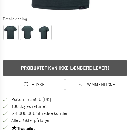
Detaljevisning
PRODUKTET KAN IKKE LÆNGERE LEVERES
HUSKE
SAMMENLIGNE
Find oplysninger om forsendelse her! Åb
Portofri fra 69 € (DK)
Gå til returretten her Åbnes i en infoboks
100 dages returret
> 4.000.000 tilfredse kunder
Alle artikler på lager
Vi er Trustpilot-certificeret - oplysningerne får du