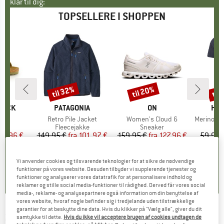
klar til dig:
TOPSELLERE I SHOPPEN
til 32%
til 20%
til
Rabat
Rabat
Raba
TOCK
MÆRKE
PATAGONIA
MÆRKE
ON
MÆ
HEB
 BF
Artikel
Retro Pile Jacket
Artikel
Women's Cloud 6
Artikel
MerinoMix150 Pi
tgruppe
er
Produktgruppe
Fleecejakke
Produktgruppe
Sneaker
Pr
Mer
is
dsat pris
71,96 €
149,95 €
fra
Pris
Nedsat pris
101,97 €
159,95 €
fra
Pris
Nedsat pris
127,96 €
59,95 
+
6
+
1
+
9
,8
(
20
)
4,6
(
71
)
4,7
(
48
)
Vi anvender cookies og tilsvarende teknologier for at sikre de nødvendige
funktioner på vores website. Desuden tilbyder vi supplerende tjenester og
funktioner og analyserer vores datatrafik for at personalisere indhold og
reklamer og stille social media-funktioner til rådighed. Derved får vores social
media-, reklame- og analysepartnere også information om din benyttelse af
vores website, hvoraf nogle befinder sig i tredjelande uden tilstrækkelige
garantier for at beskytte dine data. Hvis du klikker på "Vælg alle", giver du dit
2117 OF SWEDEN
-
Almo Merino Top -
samtykke til dette.
Hvis du ikke vil acceptere brugen af cookies undtagen de