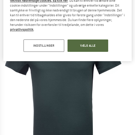
teknisk nødvendige cookies, så klik her
. Du kan til enhver tid ændre dine
Funktionsshirt
cookie-indstillinger under "Indstillinger" og udvælge enkelte kategorier. Dit
samtykke er frivilligt og ikke nødvendigt til brugen af denne hjemmeside. Det
(0)
kan til enhver tid tilbagekaldes eller gives for første gang under "Indstillinger" i
den nederste del på vores hjemmeside. Du kan finde flere oplysninger,
herunder risikoen for overførsler til tredjelande, om dette i vores
privatlivspolitik
.
INDSTILLINGER
VÆLG ALLE